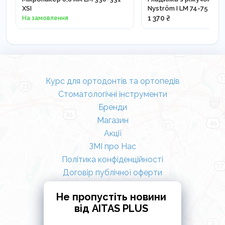
XSI
Nyström I LM 74-75 XSI
На замовлення
1 370 ₴
Курс для ортодонтів та ортопедів
Стоматологічні інструменти
Бренди
Магазин
Акції
ЗМІ про Нас
Політика конфіденційності
Договір публічної оферти
Не пропустіть новини
від AITAS PLUS