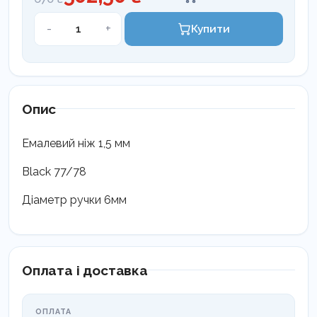
Емалевий
-
+
Купити
інструмент
Coricama
1,5
мм
кількість
Опис
Емалевий ніж 1,5 мм
Black 77/78
Діаметр ручки 6мм
Оплата і доставка
ОПЛАТА