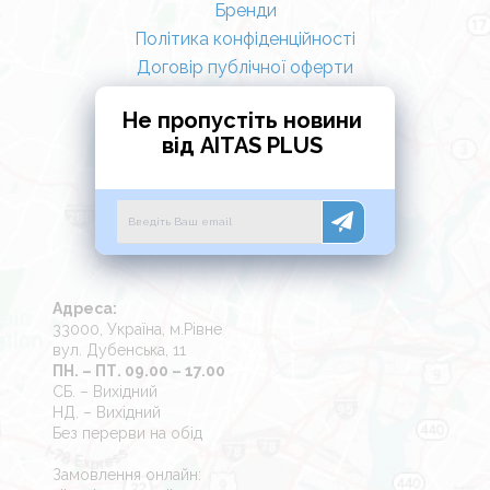
Бренди
Політика конфіденційності
Договір публічної оферти
Не пропустіть новини
від AITAS PLUS
Адреса:
33000, Україна, м.Рівне
вул. Дубенська, 11
ПН. – ПТ. 09.00 – 17.00
СБ. – Вихідний
НД. – Вихідний
Без перерви на обід
Замовлення онлайн: