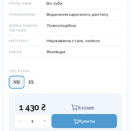
Всі зуби
ГРУПИ ЗУБІВ
Видалення каріозного дентину
ПРИЗНАЧЕННЯ
Ложкоподібна
ФОРМА РОБОЧОЇ
ЧАСТИНИ
Нержавіюча сталь, силікон
МАТЕРІАЛ
Фінляндія
КРАЇНА
Тип ручки
ТИП РУЧКИ
XSI
ES
1 430 ₴
В кошик
Екскаватор
-
+
Купити
ложковидний