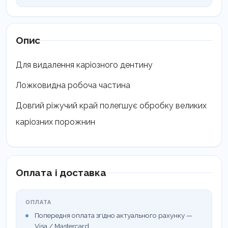
1.5
мм
LM
533-
Опис
534
кількість
Для видалення каріозного дентину
Ложковидна робоча частина
Довгий ріжучий край полегшує обробку великих
каріозних порожнин
Оплата і доставка
ОПЛАТА
Попередня оплата згідно актуального рахунку —
Visa / Mastercard