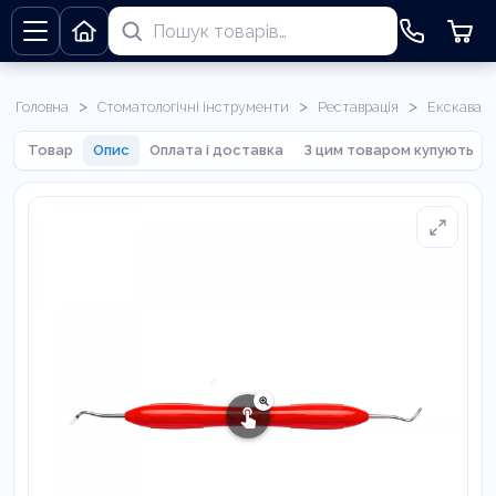
>
>
>
Головна
Стоматологічні інструменти
Реставрація
Екскават
Товар
Опис
Оплата і доставка
З цим товаром купують