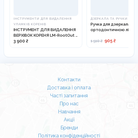
ІНСТРУМЕНТИ ДЛЯ ВИДАЛЕННЯ
ДЗЕРКАЛА ТА РУЧКИ
Ручка для дзеркала з
УЛАМКІВ КОРЕНІВ
ІНСТРУМЕНТ ДЛЯ ВИДАЛЕННЯ
ортодонтичною лінійк
ВЕРХІВОК КОРЕНЯ LM-RootOut -
25-26 ES
905 ₴
812210
3 900 ₴
1 510 ₴
Контакти
Доставка і оплата
Часті запитання
Про нас
Навчання
Акції
Бренди
Політика конфіденційності