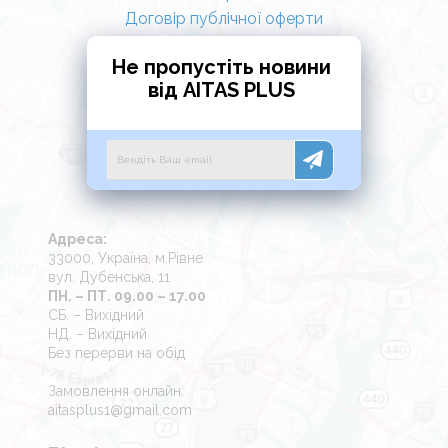
Договір публічної оферти
Не пропустіть новини
від AITAS PLUS
Адреса:
33000, Україна, м.Рівне
вул. Дубенська, 11
ПН. – ПТ. 09.00 – 17.00
СБ. – Вихідний
НД. – Вихідний
Без перерви на обід
Замовлення онлайн:
aitasplus1@gmail.com