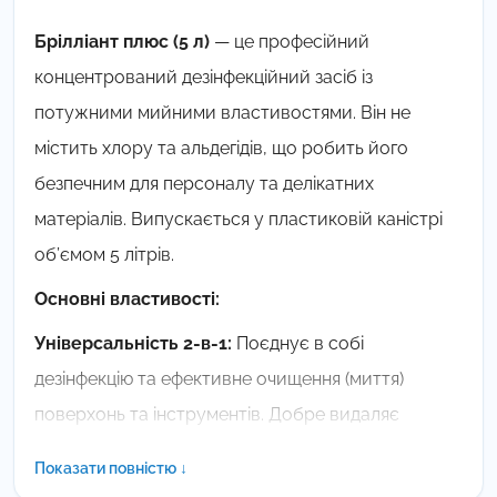
Брілліант плюс (5 л)
— це професійний
концентрований дезінфекційний засіб із
потужними мийними властивостями. Він не
містить хлору та альдегідів, що робить його
безпечним для персоналу та делікатних
матеріалів. Випускається у пластиковій каністрі
об’ємом 5 літрів.
Основні властивості:
Універсальність 2-в-1:
Поєднує в собі
дезінфекцію та ефективне очищення (миття)
поверхонь та інструментів. Добре видаляє
білкові, жирові забруднення та залишки крові.
Показати повністю ↓
Широкий спектр дії:
Ефективний проти бактерій