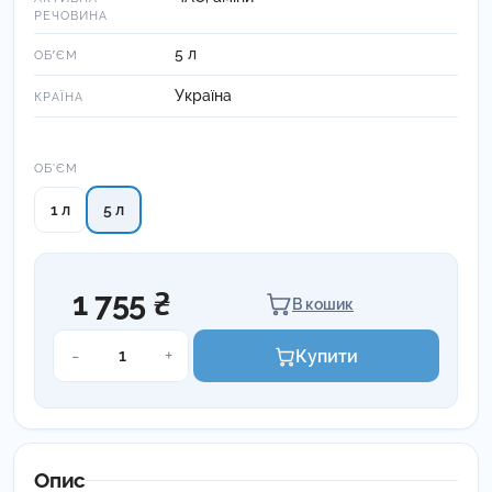
РЕЧОВИНА
5 л
ОБʼЄМ
Україна
КРАЇНА
Об'єм
ОБ'ЄМ
1 л
5 л
1 755 ₴
В кошик
Брілліант
-
+
Купити
плюс
кількість
Опис