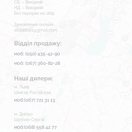
СБ. – Вихідний
НД. – Вихідний
розчинами приміщення не потребує
Без перерви на обід
обов’язкового тривалого провітрювання,
Замовлення онлайн:
оскільки засіб не має різкого запаху. Працювати з
aitasplus1@gmail.com
концентратом слід у гумових рукавичках.
Відділ продажу:
моб: (050) 435-42-90
моб: (067) 360-82-28
Наші дилери:
м. Львів
Шмігер Ростислав
моб:(067) 721 31 13
м. Дніпро
Шатохін Сергій
моб:(068) 558 42 77