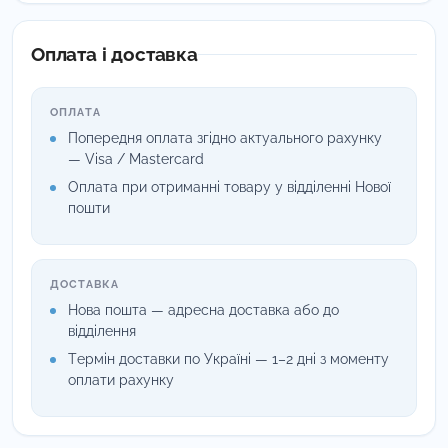
(включаючи туберкульоз), вірусів (гепатити А, В,
Оплата і доставка
С, ВІЛ, грип, герпес) та грибків (кандидози,
дерматофітії).
ОПЛАТА
Бережне ставлення:
Не викликає корозії
Попередня оплата згідно актуального рахунку
— Visa / Mastercard
металів, не пошкоджує вироби з полімерів, скла,
Оплата при отриманні товару у відділенні Нової
гуми, дерева та кахлю. Не знебарвлює тканини.
пошти
Економічність:
Використовується у низьких
концентраціях. Робочі розчини зберігають
ДОСТАВКА
активність до
14 діб
(за умови зберігання в
Нова пошта — адресна доставка або до
відділення
закритій тарі).
Термін доставки по Україні — 1–2 дні з моменту
Склад (активні речовини):
оплати рахунку
Синергічна суміш четвертинних амонієвих сполук