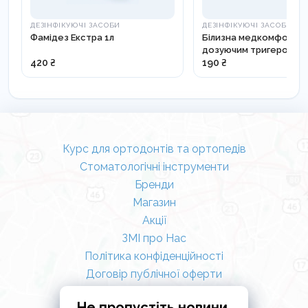
ДЕЗІНФІКУЮЧІ ЗАСОБИ
ДЕЗІНФІКУЮЧІ ЗАСОБИ
Фамідез Екстра 1л
Білизна медкомфорт з
дозуючим тригером, 75
420 ₴
190 ₴
Курс для ортодонтів та ортопедів
Стоматологічні інструменти
Бренди
Магазин
Акції
ЗМІ про Нас
Політика конфіденційності
Договір публічної оферти
Не пропустіть новини