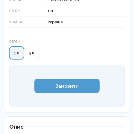
1 л
ОБʼЄМ
Україна
КРАЇНА
Об'єм
ОБ'ЄМ
1 л
5 л
Замовити
Опис