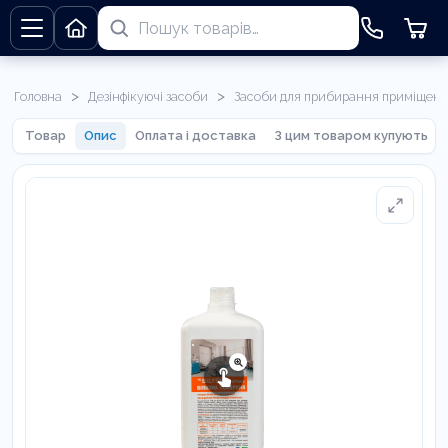
>
>
Головна
Дезінфікуючі засоби
Засоби для прибирання приміщень
Товар
Опис
Оплата і доставка
З цим товаром купують