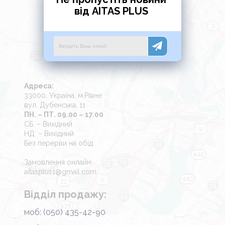
від AITAS PLUS
Адреса:
33000, Україна, м.Рівне
вул. Дубенська, 11
ПН. – ПТ. 09.00 – 17.00
СБ. – Вихідний
НД. – Вихідний
Без перерви на обід
Замовлення онлайн:
aitasplus1@gmail.com
Відділ продажу:
моб: (050) 435-42-90