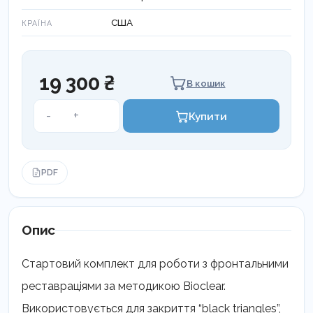
США
КРАЇНА
19 300 ₴
В кошик
Набір
-
+
Купити
Anterior
стартовий
кількість
PDF
Опис
Стартовий комплект для роботи з фронтальними
реставраціями за методикою Bioclear.
Використовується для закриття “black triangles”,