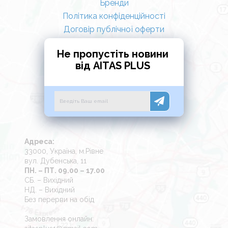
Бренди
Політика конфіденційності
Договір публічної оферти
Не пропустіть новини
від AITAS PLUS
Адреса:
33000, Україна, м.Рівне
вул. Дубенська, 11
ПН. – ПТ. 09.00 – 17.00
СБ. – Вихідний
НД. – Вихідний
Без перерви на обід
Замовлення онлайн: