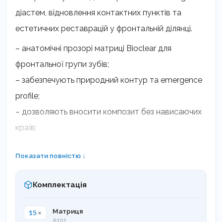
діастем, відновлення контактних пунктів та
естетичних реставрацій у фронтальній ділянці.
– анатомічні прозорі матриці Bioclear для
фронтальної групи зубів;
– забезпечують природний контур та emergence
profile;
– дозволяють вносити композит без нависаючих
країв;
– можуть використовуватись wedge-free у
Показати повністю ↓
невеликих проміжках;
– матриці мають гладке Mylar-покриття для
Комплектація
якісної поверхні реставрації.
– Показання
15
×
Матриця
A101