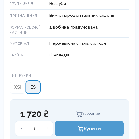
Всі зуби
ГРУПИ ЗУБІВ
Вимір пародонтальних кишень
ПРИЗНАЧЕННЯ
Двобічна, градуйована
ФОРМА РОБОЧОЇ
ЧАСТИНИ
Нержавіюча сталь, силікон
МАТЕРІАЛ
Фінляндія
КРАЇНА
Тип ручки
ТИП РУЧКИ
XSI
ES
1 720 ₴
В кошик
ЗОНД
-
+
Купити
ПАРОДОНТОЛОГІЧНИЙ