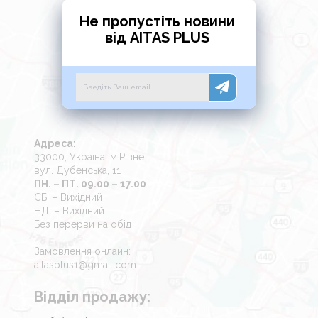
Не пропустіть новини
від AITAS PLUS
Адреса:
33000, Україна, м.Рівне
вул. Дубенська, 11
ПН. – ПТ. 09.00 – 17.00
СБ. – Вихідний
НД. – Вихідний
Без перерви на обід
Замовлення онлайн:
aitasplus1@gmail.com
Відділ продажу: