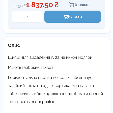
1 837,50 ₴
В кошик
2 450 ₴
Щипці
-
+
Купити
для
видалення
Coricama,
нижні
моляри
Опис
кількість
Щипці для видалення n. 22 на нижні моляри
Мають глибокий захват.
Горизонтальна насічка по краях забезпечує
надійний захват, тоді як вертикальна насічка
забезпечує глибше прилягання, щоб мати повний
контроль над операцією.