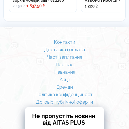
верхні моляри, ліві - 612260
«ЗВОРОТНЬОЇ ДІЇ» 1,2-
LM 351-381 XSI
1 837,50 ₴
1 220 ₴
2 450 ₴
Контакти
Доставка і оплата
Часті запитання
Про нас
Навчання
Акції
Бренди
Політика конфіденційності
Договір публічної оферти
Не пропустіть новини
від AITAS PLUS