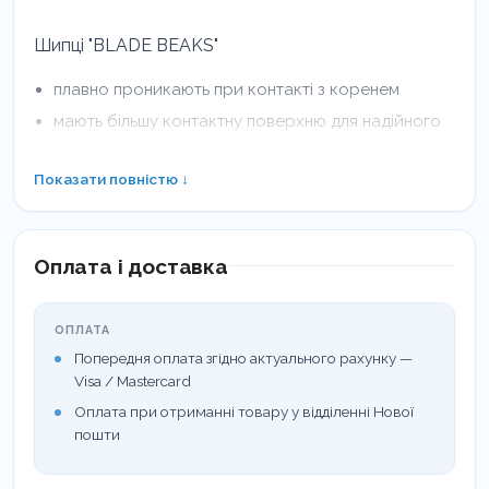
Шипці "BLADE BEAKS"
плавно проникають при контакті з коренем
мають більшу контактну поверхню для надійного
захоплення
делікатні по відношенню до оточуючих тканин і
Показати повністю ↓
зводять до мінімуму ризик зламу зуба
забезпечують кращий контроль над коренем під
час операцій видалення
Оплата і доставка
ОПЛАТА
Попередня оплата згідно актуального рахунку —
Visa / Mastercard
Оплата при отриманні товару у відділенні Нової
пошти