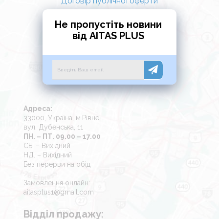
Договір публічної оферти
Не пропустіть новини
від AITAS PLUS
Адреса:
33000, Україна, м.Рівне
вул. Дубенська, 11
ПН. – ПТ. 09.00 – 17.00
СБ. – Вихідний
НД. – Вихідний
Без перерви на обід
Замовлення онлайн:
aitasplus1@gmail.com
Відділ продажу: