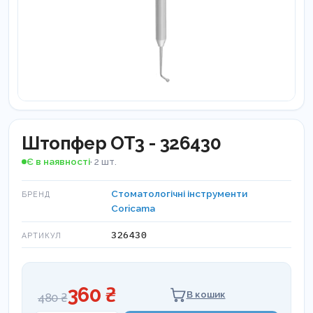
Штопфер OT3 - 326430
Є в наявності
· 2 шт.
Стоматологічні інструменти
БРЕНД
Coricama
326430
АРТИКУЛ
360 ₴
В кошик
480 ₴