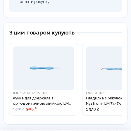
оплати рахунку
З цим товаром купують
ДЗЕРКАЛА ТА РУЧКИ
ГЛАДИЛКИ
Ручка для дзеркала з
Гладилка з ріжучою гр
ортодонтичною лінійкою LM
Nyström I LM 74-75 XSI
25-26 ES
905 ₴
1 370 ₴
1 510 ₴