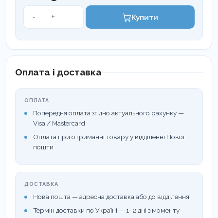
Щипці
-
+
Купити
для
різання
лігатури
з
ТС
Оплата і доставка
OLS-
1133
ОПЛАТА
кількість
Попередня оплата згідно актуального рахунку —
Visa / Mastercard
Оплата при отриманні товару у відділенні Нової
пошти
ДОСТАВКА
Нова пошта — адресна доставка або до відділення
Термін доставки по Україні — 1–2 дні з моменту