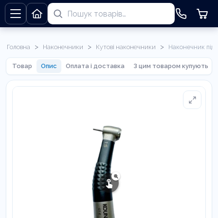
>
>
>
Головна
Наконечники
Кутові наконечники
Наконечник підв
Товар
Опис
Оплата і доставка
З цим товаром купують