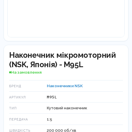
Наконечник мікромоторний
(NSK, Японія) - M95L
На замовлення
Наконечники NSK
БРЕНД
M95L
АРТИКУЛ
Кутовий наконечник
ТИП
1:5
ПЕРЕДАЧА
200 000 об/хв
ШВИДКІСТЬ