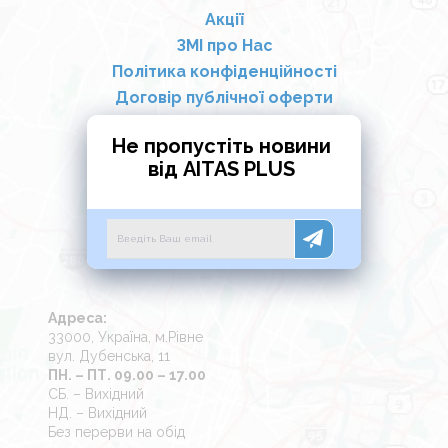
Акції
ЗМІ про Нас
Політика конфіденційності
Договір публічної оферти
Не пропустіть новини
від AITAS PLUS
Адреса:
33000, Україна, м.Рівне
вул. Дубенська, 11
ПН. – ПТ. 09.00 – 17.00
СБ. – Вихідний
НД. – Вихідний
Без перерви на обід