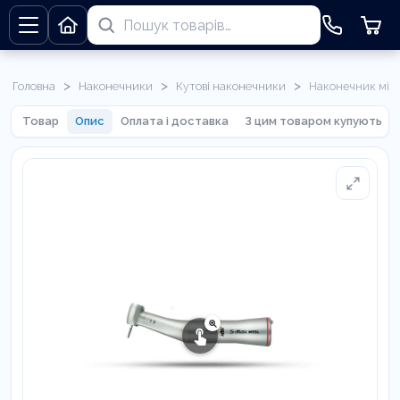
>
>
>
Головна
Наконечники
Кутові наконечники
Наконечник мікр
Товар
Опис
Оплата і доставка
З цим товаром купують