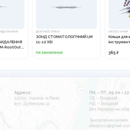
ВИДАЛЕННЯ
ДІАГНОСТИКА
АКСЕСУАРИ 
ЗОНД СТОМАТОЛОГІЧНИЙ LM
Кільця для
 ВИДАЛЕННЯ
11-12 XSI
інструмент
M-RootOut -
5000
На замовлення
365 ₴
Адреса:
ПН. – ПТ. 09.00 – 17
33000, Україна, м.Рівне
СБ. – Вихідний
вул. Дубенська, 11
НД. – Вихідний
Без перерви на обід
Замовлення онлайн:
aitasplus1@gmail.co