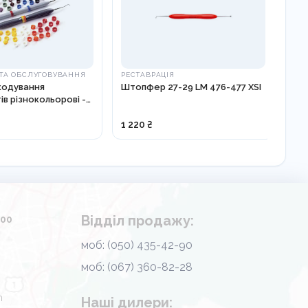
ТА ОБСЛУГОВУВАННЯ
РЕСТАВРАЦІЯ
ДЗЕ
 кодування
Штопфер 27-29 LM 476-477 XSI
Дз
ів різнокольорові -
22м
1 220 ₴
80 
Відділ продажу:
.00
моб: (050) 435-42-90
моб: (067) 360-82-28
m
Наші дилери: