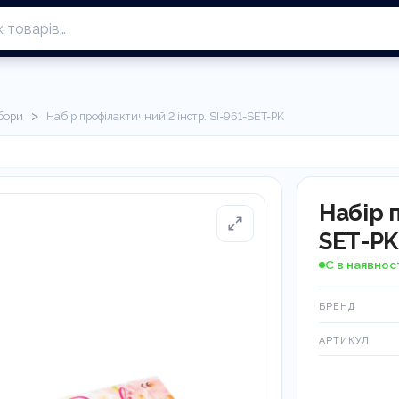
>
бори
Набір профілактичний 2 інстр. SI-961-SET-PK
Набір 
SET-PK
Є в наявнос
БРЕНД
АРТИКУЛ