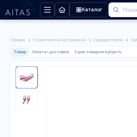
Каталог
>
>
>
Головна
Стоматологічні інструменти
Пародонтологія
На
Товар
Оплата і доставка
З цим товаром купують