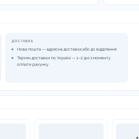
інстр.
SI-
961-
SET-
PK
кількість
ДОСТАВКА
Нова пошта — адресна доставка або до відділення
Термін доставки по Україні — 1–2 дні з моменту
оплати рахунку