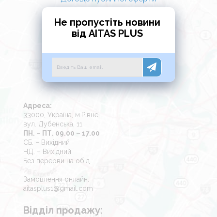
Не пропустіть новини
від AITAS PLUS
Адреса:
33000, Україна, м.Рівне
вул. Дубенська, 11
ПН. – ПТ. 09.00 – 17.00
СБ. – Вихідний
НД. – Вихідний
Без перерви на обід
Замовлення онлайн:
aitasplus1@gmail.com
Відділ продажу: