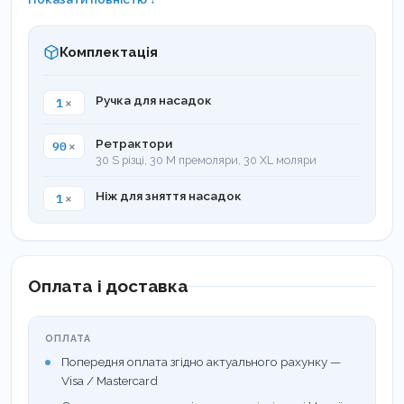
Комплектація
Інструмент "LM-Gengiva" зі спеціальними
1
×
Ручка для насадок
насадками-ретракторами розроблений для
90
×
Ретрактори
мінімізації можливого травматичного ефекту при
30 S різці, 30 M премоляри, 30 XL моляри
виконанні процедури. За допомогою цього
1
×
Ніж для зняття насадок
методу можна досягти обидві цілі:
Залишити м'які тканини непошкодженими;
Виконати есететичну реставрацію зубів
Оплата і доставка
належним чином
ОПЛАТА
Попередня оплата згідно актуального рахунку —
Visa / Mastercard