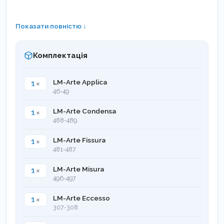
- LM-Arte™ Fissura 481-487 XSI/ES
Показати повністю ↓
- LM-Arte™ Misura 496-497 XSI/ES
Комплектація
- LM-Arte™ Eccesso 307-308 XSI/ES
- Касета на 5 інструментів
1
×
LM-Arte Applica
46-49
1
×
LM-Arte Condensa
488-489
1
×
LM-Arte Fissura
481-487
1
×
LM-Arte Misura
496-497
1
×
LM-Arte Eccesso
307-308