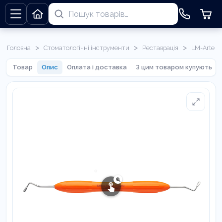
>
>
>
Головна
Стоматологічні інструменти
Реставрація
LM-Arte
Товар
Опис
Оплата і доставка
З цим товаром купують