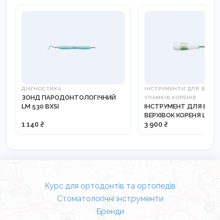
ДІАГНОСТИКА
ІНСТРУМЕНТИ ДЛЯ ВИДА
ЗОНД ПАРОДОНТОЛОГІЧНИЙ
УЛАМКІВ КОРЕНІВ
LM 530 BXSI
ІНСТРУМЕНТ ДЛЯ ВИД
ВЕРХІВОК КОРЕНЯ LM-R
812210
1 140 ₴
3 900 ₴
Курс для ортодонтів та ортопедів
Стоматологічні інструменти
Бренди