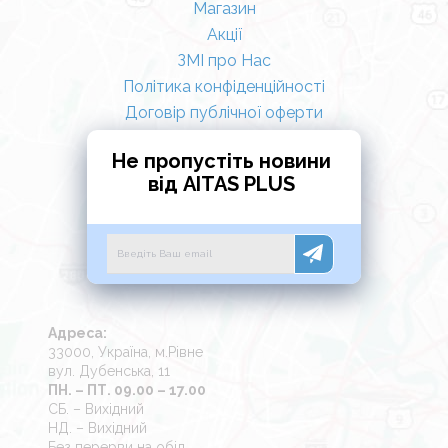
Магазин
Акції
ЗМІ про Нас
Політика конфіденційності
Договір публічної оферти
Не пропустіть новини
від AITAS PLUS
Адреса:
33000, Україна, м.Рівне
вул. Дубенська, 11
ПН. – ПТ. 09.00 – 17.00
СБ. – Вихідний
НД. – Вихідний
Без перерви на обід