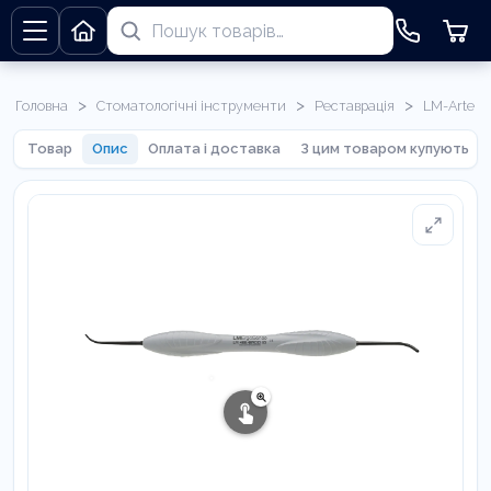
>
>
>
Головна
Стоматологічні інструменти
Реставрація
LM-Arte
Товар
Опис
Оплата і доставка
З цим товаром купують