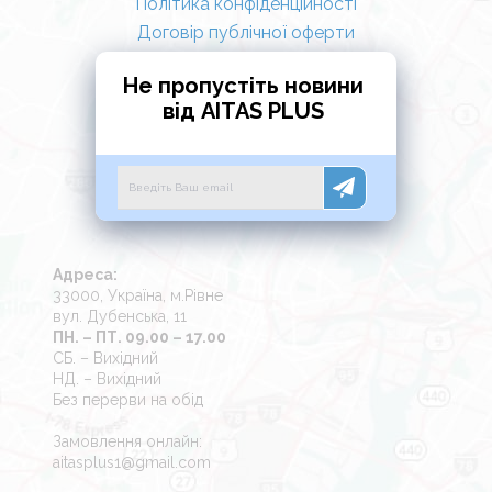
Політика конфіденційності
Договір публічної оферти
Не пропустіть новини
від AITAS PLUS
Адреса:
33000, Україна, м.Рівне
вул. Дубенська, 11
ПН. – ПТ. 09.00 – 17.00
СБ. – Вихідний
НД. – Вихідний
Без перерви на обід
Замовлення онлайн:
aitasplus1@gmail.com