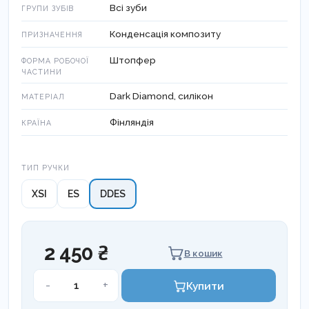
Всі зуби
ГРУПИ ЗУБІВ
Конденсація композиту
ПРИЗНАЧЕННЯ
Штопфер
ФОРМА РОБОЧОЇ
ЧАСТИНИ
Dark Diamond, силікон
МАТЕРІАЛ
Фінляндія
КРАЇНА
Тип ручки
ТИП РУЧКИ
XSI
ES
DDES
2 450 ₴
В кошик
LM-
-
+
Купити
ARTE