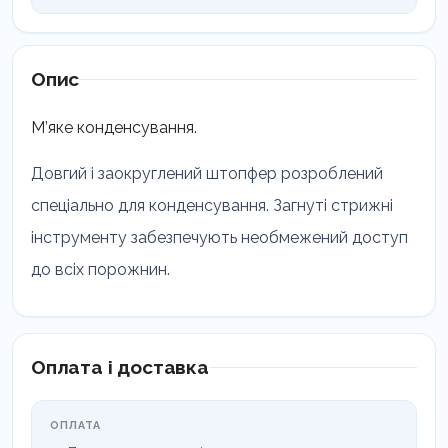
CONDENSA
LM
488-
489
Опис
кількість
М’яке конденсування.
Довгий і заокруглений штопфер розроблений
спеціально для конденсування. Загнуті стрижні
інструменту забезпечують необмежений доступ
до всіх порожнин.
Оплата і доставка
ОПЛАТА