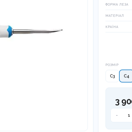
ФОРМА ЛЕЗА
МАТЕРІАЛ
КРАЇНА
Розмір
РОЗМІР
C3
C4
3 90
Люксато
-
LM-
LiftOut