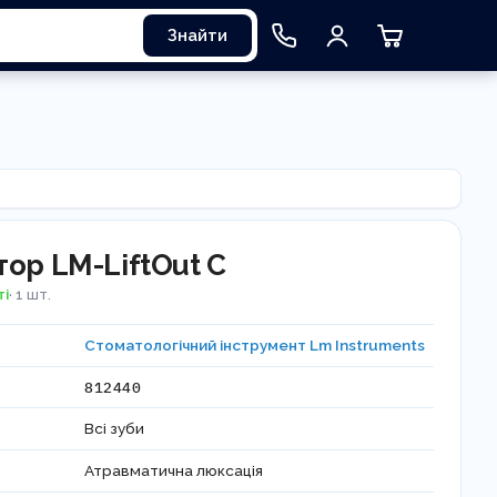
Знайти
ор LM-LiftOut C
ті
· 1 шт.
Стоматологічний інструмент Lm Instruments
812440
Всі зуби
Атравматична люксація