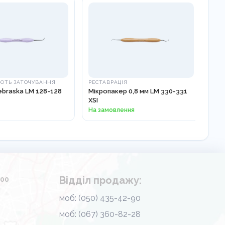
ЮТЬ ЗАТОЧУВАННЯ
РЕСТАВРАЦІЯ
АК
braska LM 128-128
Мікропакер 0,8 мм LM 330-331
АК
XSI
МО
На замовлення
На 
Відділ продажу:
.00
моб: (050) 435-42-90
моб: (067) 360-82-28