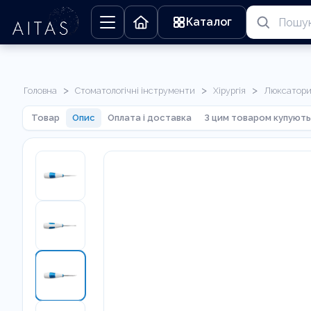
Каталог
>
>
>
Головна
Стоматологічні інструменти
Хірургія
Люксатор
Товар
Опис
Оплата і доставка
З цим товаром купують