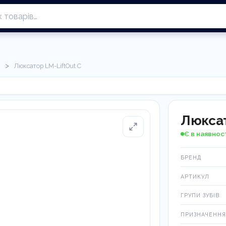
>
и
Люксатор LM-LiftOut C
Люксат
Є в наявнос
БРЕНД
АРТИКУЛ
ГРУПИ ЗУБІВ
ПРИЗНАЧЕННЯ