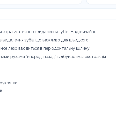
C
кількість
для атравматичного видалення зубів. Надзвичайно
е видалення зуба, що важливо для швидкого
онке лезо вводиться в періодонтальну щілину,
ими рухами “вперед-назад”, відбувається екстракція
 рукоятки
на