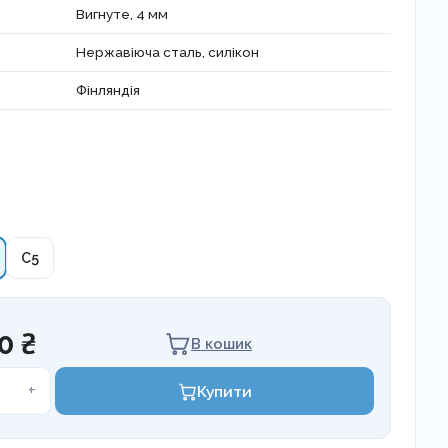
Вигнуте, 4 мм
Нержавіюча сталь, силікон
Фінляндія
C5
0 ₴
В кошик
р
+
Купити