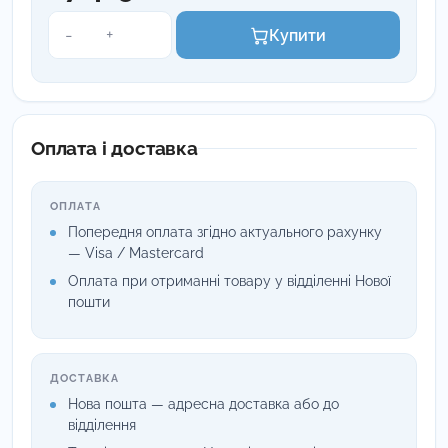
Кусачки
-
+
Купити
ортодонтичні
дистальні
OLS-
1111
кількість
Оплата і доставка
ОПЛАТА
Попередня оплата згідно актуального рахунку
— Visa / Mastercard
Оплата при отриманні товару у відділенні Нової
пошти
ДОСТАВКА
Нова пошта — адресна доставка або до
відділення