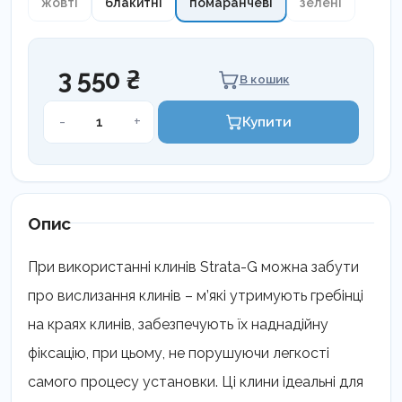
жовті
блакитні
помаранчеві
зелені
3 550 ₴
В кошик
Клини
-
+
Купити
Strata-
G
кількість
Опис
При використанні клинів Strata-G можна забути
про вислизання клинів – м’які утримують гребінці
на краях клинів, забезпечують їх наднадійну
фіксацію, при цьому, не порушуючи легкості
самого процесу установки. Ці клини ідеальні для