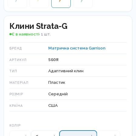
Клини Strata-G
Є в наявності
· 1 шт.
Матрична система Garrison
БРЕНД
SGOR
АРТИКУЛ
Адаптивний клин
ТИП
Пластик
МАТЕРІАЛ
Середній
РОЗМІР
США
КРАЇНА
Колір
КОЛІР