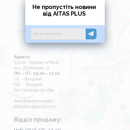
Не пропустіть новини
від AITAS PLUS
Адреса:
33000, Україна, м.Рівне
вул. Дубенська, 11
ПН. – ПТ. 09.00 – 17.00
СБ. – Вихідний
НД. – Вихідний
Без перерви на обід
Замовлення онлайн:
aitasplus1@gmail.com
Відділ продажу:
моб: (050) 435-42-90