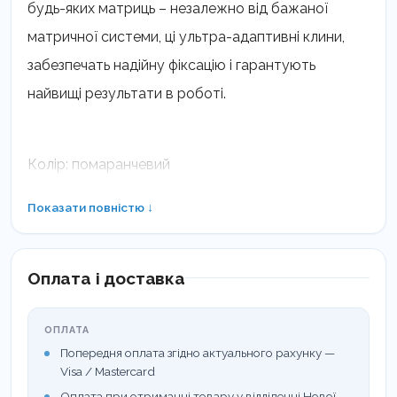
будь-яких матриць – незалежно від бажаної
матричної системи, ці ультра-адаптивні клини,
забезпечать надійну фіксацію і гарантують
найвищі результати в роботі.
Колір: помаранчевий
Розмір: середній.
Показати повністю ↓
Кількість: 100 шт.
Оплата і доставка
Жорсткий пластиковий стрижень покритий
ОПЛАТА
м’яким, гумоподібним матеріалом.
Попередня оплата згідно актуального рахунку —
Visa / Mastercard
Клини м’яко і органічно вписуються навіть у
Оплата при отриманні товару у відділенні Нової