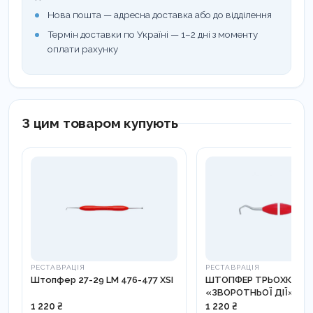
Нова пошта — адресна доставка або до відділення
Термін доставки по Україні — 1–2 дні з моменту
оплати рахунку
З цим товаром купують
РЕСТАВРАЦІЯ
РЕСТАВРАЦІЯ
Штопфер 27-29 LM 476-477 XSI
ШТОПФЕР ТРЬОХКУТО
«ЗВОРОТНЬОЇ ДІЇ» 1,2-
LM 351-381 XSI
1 220 ₴
1 220 ₴