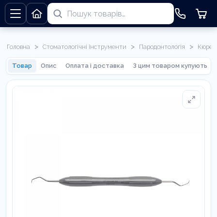
>
>
>
Головна
Стоматологічні інструменти
Пародонтологія
Кюрет
Товар
Опис
Оплата і доставка
З цим товаром купують