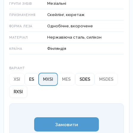
Мезіальні
ГРУПИ ЗУБІВ
Скейлінг, кюретаж
ПРИЗНАЧЕННЯ
Однобічне, вкорочене
ФОРМА ЛЕЗА
Нержавіюча сталь, силікон
МАТЕРІАЛ
Фінляндія
КРАЇНА
Варіант
ВАРІАНТ
XSI
ES
MXSI
MES
SDES
MSDES
RXSI
Замовити