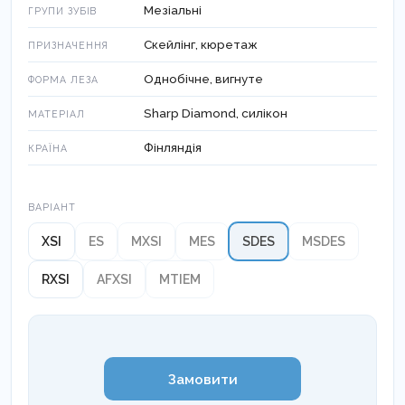
Мезіальні
ГРУПИ ЗУБІВ
Скейлінг, кюретаж
ПРИЗНАЧЕННЯ
Однобічне, вигнуте
ФОРМА ЛЕЗА
Sharp Diamond, силікон
МАТЕРІАЛ
Фінляндія
КРАЇНА
Варіант
ВАРІАНТ
XSI
ES
MXSI
MES
SDES
MSDES
RXSI
AFXSI
MTIEM
Замовити