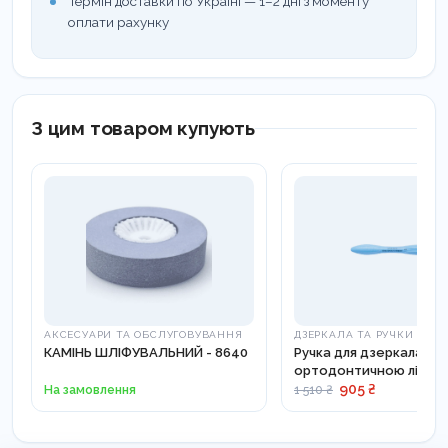
Термін доставки по Україні — 1–2 дні з моменту
оплати рахунку
З цим товаром купують
АКСЕСУАРИ ТА ОБСЛУГОВУВАННЯ
ДЗЕРКАЛА ТА РУЧКИ
КАМІНЬ ШЛІФУВАЛЬНИЙ - 8640
Ручка для дзеркала з
ортодонтичною лінійк
25-26 ES
905 ₴
На замовлення
1 510 ₴