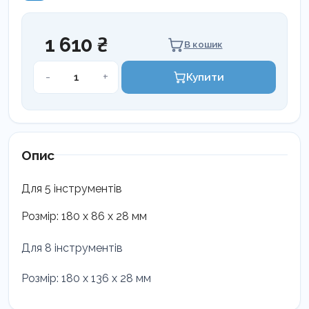
1 610 ₴
В кошик
Касета
-
+
Купити
для
інструментів
LM-
Servo
5
Опис
кількість
Д
ля
5
інструментів
Розмір
:
180
x
86 x 28 мм
Для 8 інструментів
Розмір: 180 x 136 x 28 мм