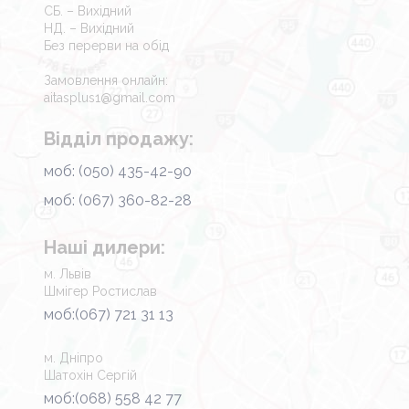
СБ. – Вихідний
НД. – Вихідний
Без перерви на обід
Замовлення онлайн:
aitasplus1@gmail.com
Відділ продажу:
моб: (050) 435-42-90
моб: (067) 360-82-28
Наші дилери:
м. Львів
Шмігер Ростислав
моб:(067) 721 31 13
м. Дніпро
Шатохін Сергій
моб:(068) 558 42 77