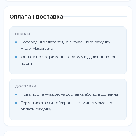
Склад:
Засіб на основі спиртів (ізопропанол, н-
пропанол). Не містить альдегідів.
Оплата і доставка
Сфера застосування:
Медичні установи,
ОПЛАТА
стоматології, лабораторії, косметологічні салони
Попередня оплата згідно актуального рахунку —
та інші об’єкти з високими санітарними вимогами.
Visa / Mastercard
Оплата при отриманні товару у відділенні Нової
пошти
ДОСТАВКА
Нова пошта — адресна доставка або до відділення
Термін доставки по Україні — 1–2 дні з моменту
оплати рахунку