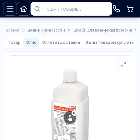
>
>
>
Головна
Дезінфікуючі засоби
Засоби для дезінфекції поверхні
Товар
Опис
Оплата і доставка
З цим товаром купують