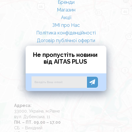
Бренди
Магазин
Акції
ЗМІ про Нас
Політика конфіденційності
Договір публічної оферти
Не пропустіть новини
від AITAS PLUS
Адреса:
33000, Україна, м.Рівне
вул. Дубенська, 11
ПН. – ПТ. 09.00 – 17.00
СБ. – Вихідний