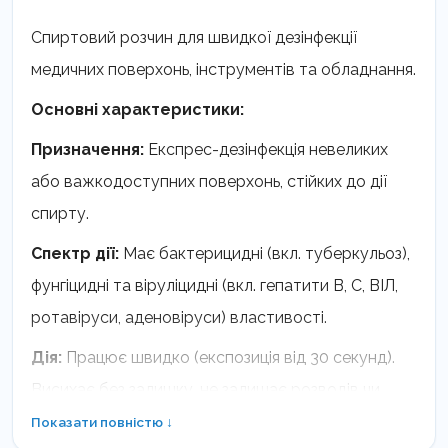
Спиртовий розчин для швидкої дезінфекції
медичних поверхонь, інструментів та обладнання.
Основні характеристики:
Призначення:
Експрес-дезінфекція невеликих
або важкодоступних поверхонь, стійких до дії
спирту.
Спектр дії:
Має бактерицидні (вкл. туберкульоз),
фунгіцидні та віруліцидні (вкл. гепатити В, С, ВІЛ,
ротавіруси, аденовіруси) властивості.
Дія:
Працює швидко (експозиція від 30 секунд).
Висихає без залишку, не залишає розводів чи
липкої плівки, не потребує змивання.
Показати повністю ↓