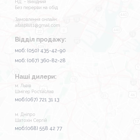
НД. – Вихідний
Без перерви на обід
Замовлення онлайн:
aitasplus1@gmail.com
Відділ продажу:
моб: (050) 435-42-90
моб: (067) 360-82-28
Наші дилери:
м. Львів
Шмігер Ростислав
моб:(067) 721 31 13
м. Дніпро
Шатохін Сергій
моб:(068) 558 42 77