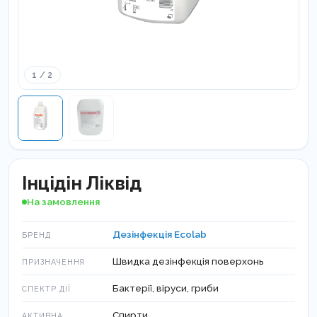
1 / 2
Інцідін Ліквід
На замовлення
Дезінфекція Ecolab
БРЕНД
Швидка дезінфекція поверхонь
ПРИЗНАЧЕННЯ
Бактерії, віруси, гриби
СПЕКТР ДІЇ
Спирти
АКТИВНА