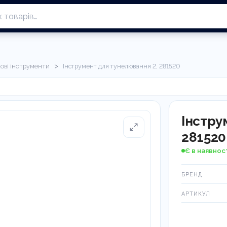
>
кові інструменти
Інструмент для тунелювання 2, 281520
Інстру
281520
Є в наявнос
БРЕНД
АРТИКУЛ