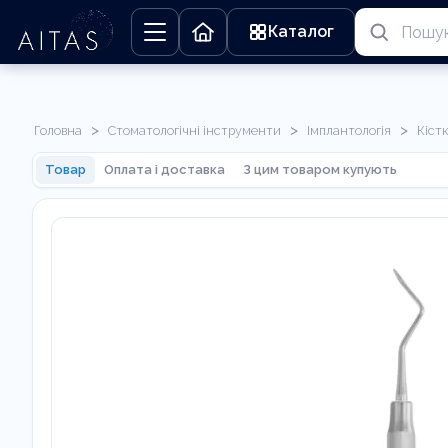
Каталог
>
>
>
Головна
Стоматологічні інструменти
Імплантологія
Кіст
Товар
Оплата і доставка
З цим товаром купують