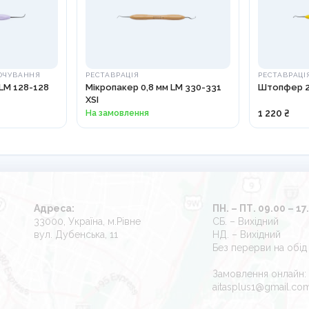
ОЧУВАННЯ
РЕСТАВРАЦІЯ
РЕСТАВРАЦІ
LM 128-128
Мікропакер 0,8 мм LM 330-331
Штопфер 21
XSI
На замовлення
1 220 ₴
Адреса:
ПН. – ПТ. 09.00 – 17
33000, Україна, м.Рівне
СБ. – Вихідний
вул. Дубенська, 11
НД. – Вихідний
Без перерви на обід
Замовлення онлайн:
aitasplus1@gmail.co