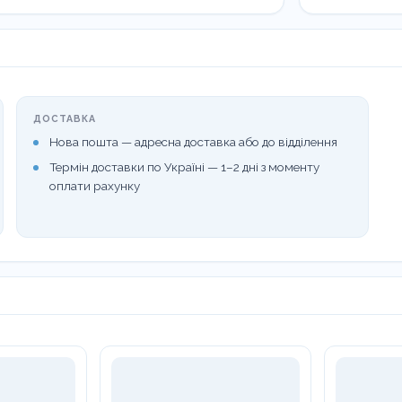
2,
281520
кількість
ДОСТАВКА
Нова пошта — адресна доставка або до відділення
Термін доставки по Україні — 1–2 дні з моменту
оплати рахунку