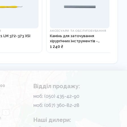
Я
АКСЕСУАРИ ТА ОБСЛУГОВУВАННЯ
ДІ
 LM 372-373 XSI
Камінь для заточування
ЗО
хірургічних інструментів -
LM 
818002
1 240 ₴
1 1
Відділ продажу:
.00
моб: (050) 435-42-90
моб: (067) 360-82-28
m
Наші дилери: