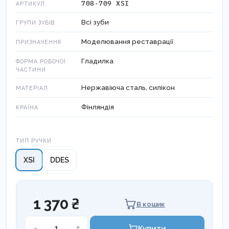
708-709 XSI
АРТИКУЛ
Всі зуби
ГРУПИ ЗУБІВ
Моделювання реставрації
ПРИЗНАЧЕННЯ
Гладилка
ФОРМА РОБОЧОЇ
ЧАСТИНИ
Нержавіюча сталь, силікон
МАТЕРІАЛ
Фінляндія
КРАЇНА
Тип ручки
ТИП РУЧКИ
XSI
DDES
1 370 ₴
В кошик
ІНСТРУМЕНТ
-
+
Купити