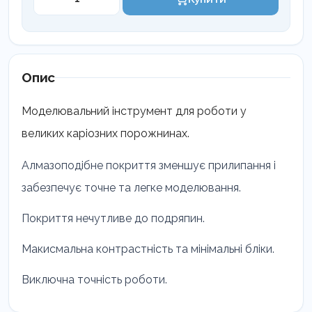
ДЛЯ
МОДЕЛЮВАННЯ
МН
LM
708-
Опис
709
кількість
Моделювальний інструмент для роботи у
великих каріозних порожнинах.
Алмазоподібне покриття зменшує прилипання і
забезпечує точне та легке моделювання.
Покриття нечутливе до подряпин.
Макисмальна контрастність та мінімальні бліки.
Виключна точність роботи.