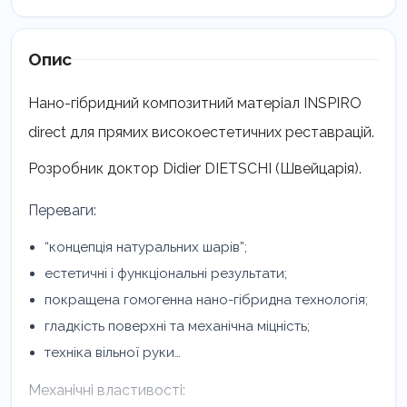
композит
Емаль,
шприц
Опис
1,5г
кількість
Нано-гібридний композитний матеріал INSPIRO
direct для прямих високоестетичних реставрацій.
Розробник доктор Didier DIETSCHI (Швейцарія).
Переваги:
“концепція натуральних шарів”;
естетичні і функціональні результати;
покращена гомогенна нано-гібридна технологія;
гладкість поверхні та механічна міцність;
техніка вільної руки…
Механічні властивості: