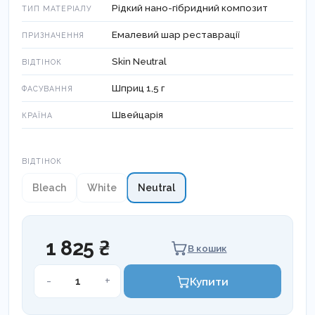
Рідкий нано-гібридний композит
ТИП МАТЕРІАЛУ
Емалевий шар реставрації
ПРИЗНАЧЕННЯ
Skin Neutral
ВІДТІНОК
Шприц 1,5 г
ФАСУВАННЯ
Швейцарія
КРАЇНА
Відтінок
ВІДТІНОК
Bleach
White
Neutral
1 825 ₴
В кошик
INSPIRO
-
+
Купити
Direct,
Рідкий