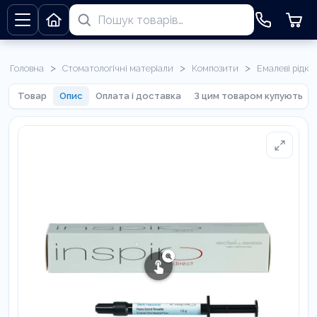
>
>
>
Головна
Стоматологічні матеріали
Композити
Емалеві рідкі
Товар
Опис
Оплата і доставка
З цим товаром купують