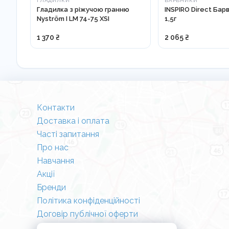
ГЛАДИЛКИ
БАРВНИКИ
Гладилка з ріжучою гранню
INSPIRO Direct Бар
Nyström I LM 74-75 XSI
1,5г
1 370 ₴
2 065 ₴
Контакти
Доставка і оплата
Часті запитання
Про нас
Навчання
Акції
Бренди
Політика конфіденційності
Договір публічної оферти