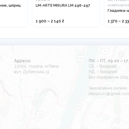
LM-ARTE
ІНСТРУМЕНТ
вник, шприц
LM-ARTE MISURA LM 496-497
КОМПОЗИТА
Гладилка-
1 900 – 2 140 ₴
1 370 – 2 3
Адреса:
ПН. – ПТ. 09.00 – 17
33000, Україна, м.Рівне
СБ. – Вихідний
вул. Дубенська, 11
НД. – Вихідний
Без перерви на обід
Замовлення онлайн:
aitasplus1@gmail.co