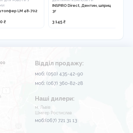
И ДЛЯ РОБОТИ З
ДЕНТИННІ КОМПОЗИТИ
ГЛ
INSPIRO Direct, Дентин, шприц
Гла
МИ
штопфер LM 48-702
3г
Hol
30 ₴
3 145 ₴
1 3
Відділ продажу:
.00
моб: (050) 435-42-90
моб: (067) 360-82-28
m
Наші дилери:
м. Львів
Шмігер Ростислав
моб:(067) 721 31 13