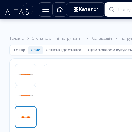
Каталог
>
>
>
Головна
Стоматологічні інструменти
Реставрація
Інстру
Товар
Опис
Оплата і доставка
З цим товаром купують