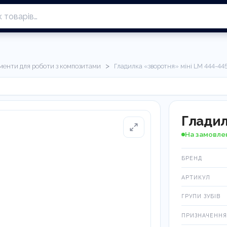
>
менти для роботи з композитами
Гладилка «зворотня» міні LM 444-44
Гладил
На замовле
БРЕНД
АРТИКУЛ
ГРУПИ ЗУБІВ
ПРИЗНАЧЕННЯ