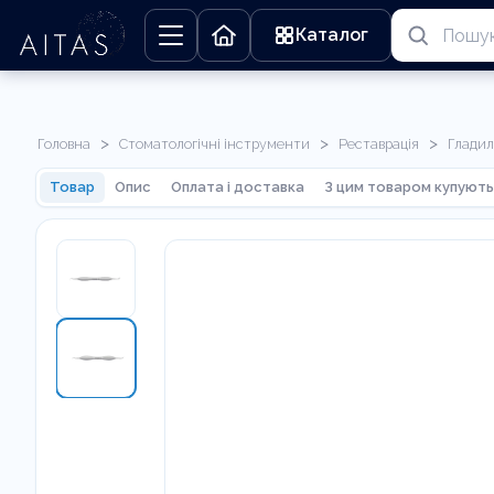
Каталог
>
>
>
Головна
Стоматологічні інструменти
Реставрація
Глади
Товар
Опис
Оплата і доставка
З цим товаром купують