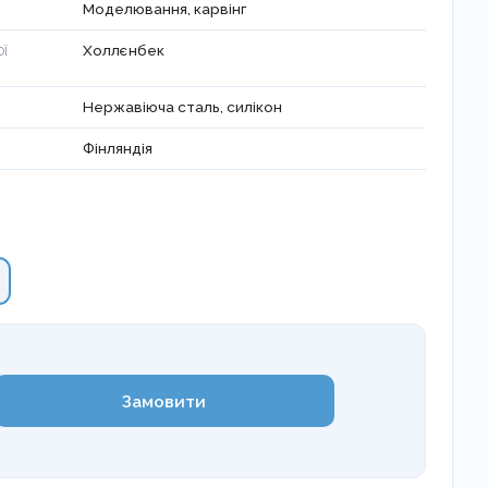
Моделювання, карвінг
Холлєнбек
ОЇ
Нержавіюча сталь, силікон
Фінляндія
Замовити