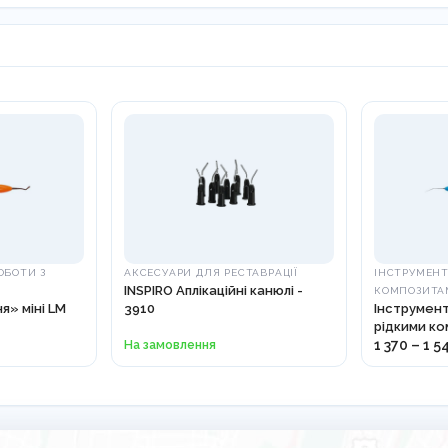
ОБОТИ З
АКСЕСУАРИ ДЛЯ РЕСТАВРАЦІЇ
ІНСТРУМЕНТ
INSPIRO Аплікаційні канюлі -
КОМПОЗИТА
я» міні LM
3910
Інструмент
рідкими к
матеріала
На замовлення
1 370 – 1 5