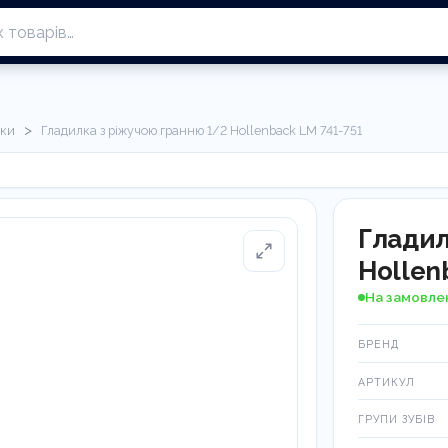
>
лки
Гладилка з ріжучою гранню 1/2 Hollenback LM 741-751
Гладил
Hollen
На замовле
БРЕНД
АРТИКУЛ
ГРУПИ ЗУБІВ