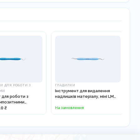
И ДЛЯ РОБОТИ З
ГЛАДИЛКИ
ІНС
Інструмент для видалення
МИ
КО
 для роботи з
надлишків матеріалу, міні LM
Што
омпозитними
784-794
ми LM 484-485
40 ₴
На замовлення
1 3