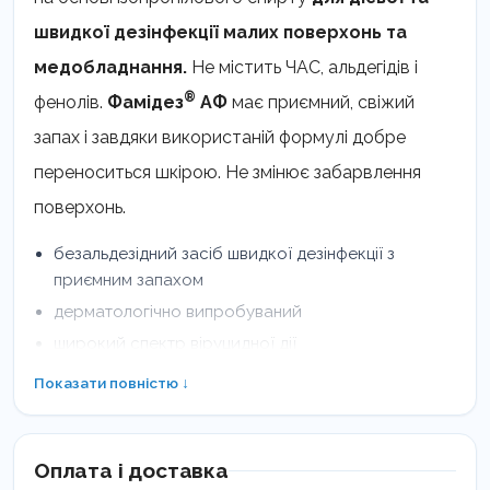
швидкої дезінфекції малих поверхонь та
медобладнання.
Не містить ЧАС, альдегідів і
®
фенолів.
Фамідез
АФ
має приємний, свіжий
запах і завдяки використаній формулі добре
переноситься шкірою. Не змінює забарвлення
поверхонь.
безальдезідний засіб швидкої дезінфекції з
приємним запахом
дерматологічно випробуваний
широкий спектр віруцидної дії
не містить ЧАС, фенолів і альдегідів
Показати повністю ↓
туберкулоцид
Застосування:
Оплата і доставка