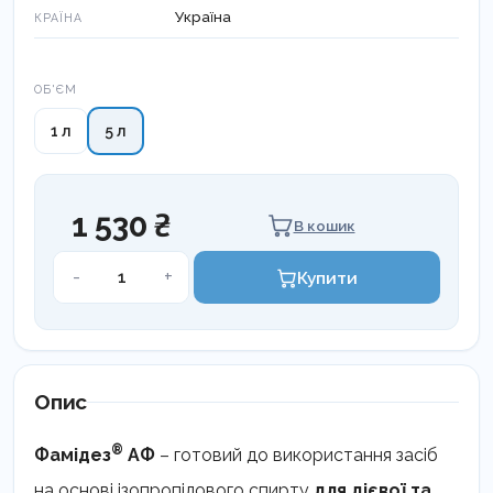
Україна
КРАЇНА
Об'єм
ОБ'ЄМ
1 л
5 л
1 530 ₴
В кошик
Фамідез®
-
+
Купити
АФ
кількість
Опис
®
Фамідез
АФ
– готовий до використання засіб
на основі ізопропілового спирту
для дієвої та