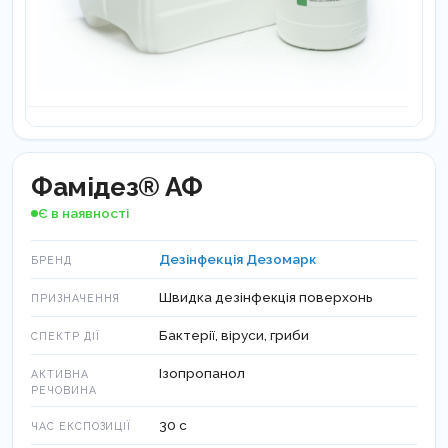
Фамідез® АФ
Є в наявності
Дезінфекція Дезомарк
БРЕНД
Швидка дезінфекція поверхонь
ПРИЗНАЧЕННЯ
Бактерії, віруси, гриби
СПЕКТР ДІЇ
Ізопропанол
АКТИВНА
РЕЧОВИНА
30 с
ЧАС ЕКСПОЗИЦІЇ