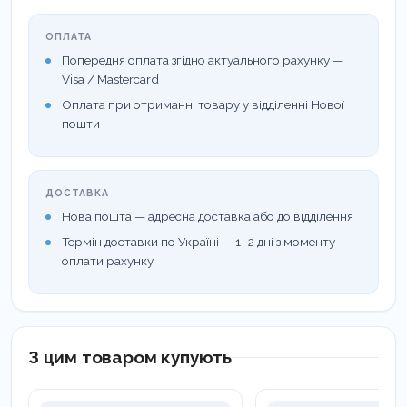
®
Поверхні і предмети оприскувати
Фамідез
АФ
з
відстані не менше 30 см або протерти
ОПЛАТА
Попередня оплата згідно актуального рахунку —
серветкою, змоченою засобом. Витримати 30
Visa / Mastercard
®
секунд.
Фамідез
АФ
практично не утворює
Оплата при отриманні товару у відділенні Нової
нальоту.
пошти
Області використання:
ДОСТАВКА
Високоефективна швидка дезінфекція
Нова пошта — адресна доставка або до відділення
поверхонь:
Термін доставки по Україні — 1–2 дні з моменту
оплати рахунку
- у лікарській, зуболікарській практиці (напр.
оглядові крісла)
- операційних столів та операційного інвентаря
між операціями.
З цим товаром купують
- ліжок, матрасів, покривал та подушок.