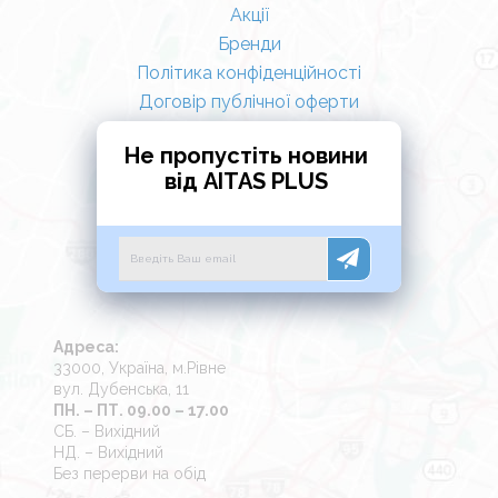
Акції
Бренди
Політика конфіденційності
Договір публічної оферти
Не пропустіть новини
від AITAS PLUS
Адреса:
33000, Україна, м.Рівне
вул. Дубенська, 11
ПН. – ПТ. 09.00 – 17.00
СБ. – Вихідний
НД. – Вихідний
Без перерви на обід