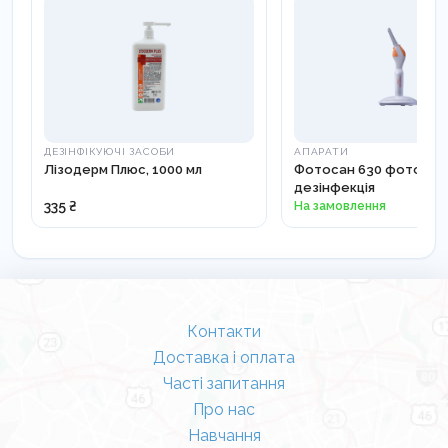
- засобів транспортування у машинах швидкої
допомоги, сміттєвих та транспортних коробок.
- мобільних та оглядових лежаків, перев’язочних,
ванн та туалетів.
- одягу (халатів, операційних черевиків, гумових
ДЕЗІНФІКУЮЧІ ЗАСОБИ
АПАРАТИ
фартухів та білизни).
Лізодерм Плюс, 1000 мл
Фотосан 630 фотоакт
дезінфекція
335 ₴
На замовлення
Контакти
Доставка і оплата
Часті запитання
Про нас
Навчання