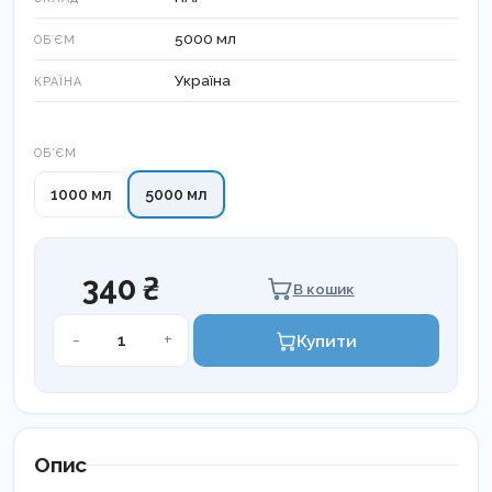
5000 мл
ОБʼЄМ
Україна
КРАЇНА
Об'єм
ОБ'ЄМ
1000 мл
5000 мл
340 ₴
В кошик
Бланідас
-
+
Купити
Софт
кількість
Опис