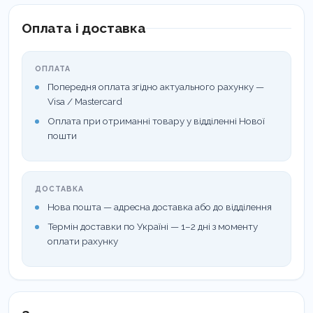
3000 використань.
Оплата і доставка
Дбайливий догляд:
Має нейтральний рівень pH.
Завдяки зволожувальним компонентам не
ОПЛАТА
пересушує шкіру навіть при багаторазовому
Попередня оплата згідно актуального рахунку —
Visa / Mastercard
митті рук протягом дня (наприклад, у лікарів або
Оплата при отриманні товару у відділенні Нової
кухарів).
пошти
Гіпоалергенність:
Не викликає подразнень, не
містить агресивних ароматизаторів, тому
ДОСТАВКА
підходить для щоденного догляду за чутливою
Нова пошта — адресна доставка або до відділення
шкірою.
Термін доставки по Україні — 1–2 дні з моменту
оплати рахунку
Ефективність:
Якісно видаляє білкові та жирові
забруднення, неприємні запахи, залишки
косметики та ліків.