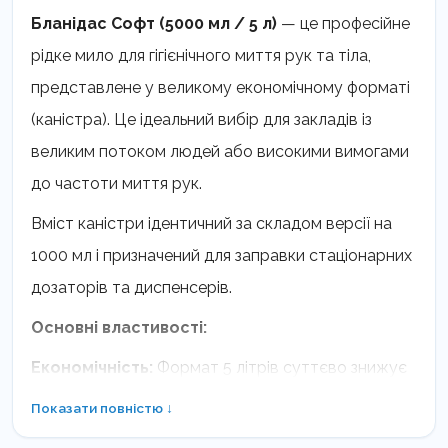
Бланідас Софт (5000 мл / 5 л)
— це професійне
рідке мило для гігієнічного миття рук та тіла,
представлене у великому економічному форматі
(каністра). Це ідеальний вибір для закладів із
великим потоком людей або високими вимогами
до частоти миття рук.
Вміст каністри ідентичний за складом версії на
1000 мл і призначений для заправки стаціонарних
дозаторів та диспенсерів.
Основні властивості:
Економічність:
Формат 5 літрів суттєво знижує
вартість однієї порції мила порівняно з меншими
Показати повністю ↓
флаконами. Однієї каністри вистачає на 2500–