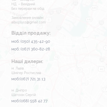
НД. – Вихідний
Без перерви на обід
Замовлення онлайн:
aitasplus1@gmail.com
Відділ продажу:
моб: (050) 435-42-90
моб: (067) 360-82-28
Наші дилери:
м. Львів
Шмігер Ростислав
моб:(067) 721 31 13
м. Дніпро
Шатохін Сергій
моб:(068) 558 42 77