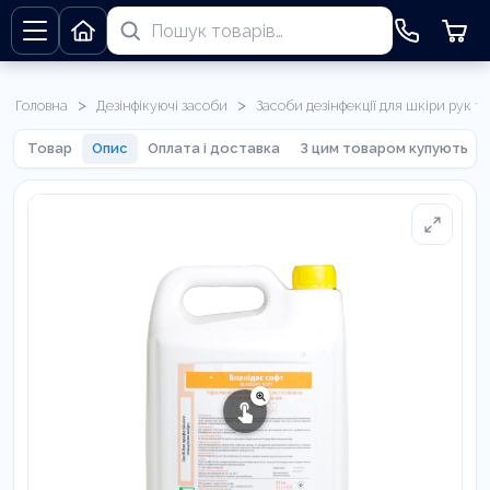
>
>
Головна
Дезінфікуючі засоби
Засоби дезінфекції для шкіри рук та
Товар
Опис
Оплата і доставка
З цим товаром купують