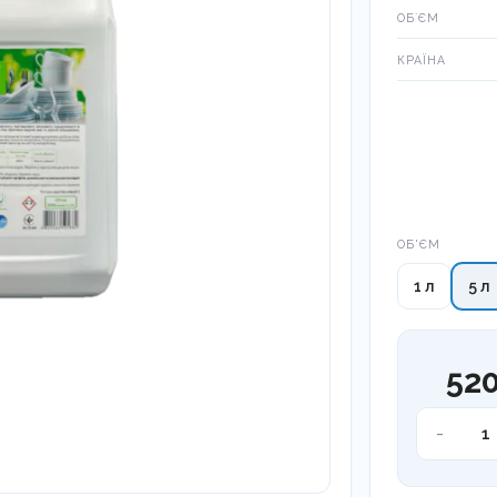
ОБʼЄМ
КРАЇНА
Об'єм
ОБ'ЄМ
1 л
5 л
520
Білизна
-
посуд
кількість