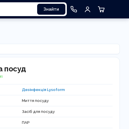
Знайти
а посуд
ті
Дезінфекція Lysoform
Миття посуду
Засіб для посуду
ПАР