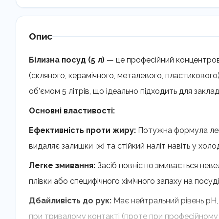
Опис
Білизна посуд (5 л)
— це професійний концентрова
(скляного, керамічного, металевого, пластикового)
об’ємом 5 літрів, що ідеально підходить для закла
Основні властивості:
Ефективність проти жиру:
Потужна формула лег
видаляє залишки їжі та стійкий наліт навіть у холод
Легке змивання:
Засіб повністю змивається невел
плівки або специфічного хімічного запаху на посуді
Дбайливість до рук:
Має нейтральний рівень рН,
при тривалому контакті (проте при професійному