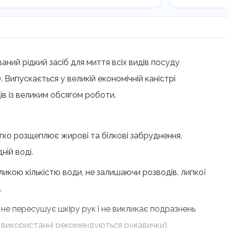
ний рідкий засіб для миття всіх видів посуду
. Випускається у великій економічній каністрі
дів із великим обсягом роботи.
ко розщеплює жирові та білкові забруднення,
ній воді.
икою кількістю води, не залишаючи розводів, липкої
.
 не пересушує шкіру рук і не викликає подразнень
 використанні рекомендуються рукавички).