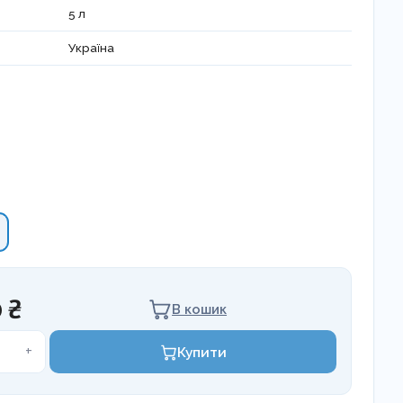
5 л
Україна
 ₴
В кошик
+
Купити