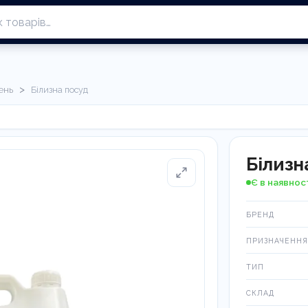
>
ень
Білизна посуд
Білизн
Є в наявнос
БРЕНД
ПРИЗНАЧЕННЯ
ТИП
СКЛАД