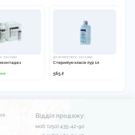
ЧІ ЗАСОБИ
ДЕЗІНФІКУЮЧІ ЗАСОБИ
ДЕЗ
еконтадез
Стериліум класік пур 1л
Де
ння
565 ₴
На 
Відділ продажу:
.00
моб: (050) 435-42-90