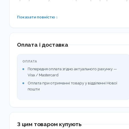
Економічність:
Висока концентрація активних реч
Показати повністю ↓
засобу для миття великої кількості посуду.
Сфера застосування:
Оплата і доставка
HoReCa:
Ресторани, кафе, бари, готелі.
ОПЛАТА
Попередня оплата згідно актуального рахунку —
Медичні заклади:
Харчоблоки лікарень, санаторії
Visa / Mastercard
Оплата при отриманні товару у відділенні Нової
пошти
Дитячі установи:
Садочки, школи, літні табори.
Побутове використання:
Для заправки кухонних
Склад:
З цим товаром купують