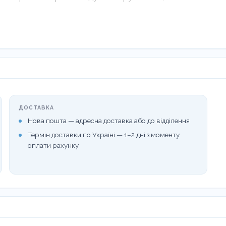
овин дозволяє використовувати мінімальну кількість
ДОСТАВКА
Нова пошта — адресна доставка або до відділення
в.
Термін доставки по Україні — 1–2 дні з моменту
оплати рахунку
 дозаторів вдома.