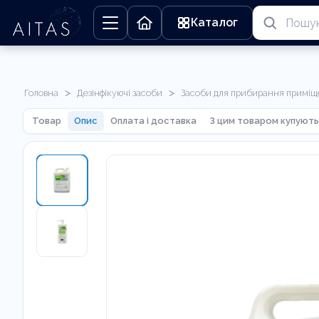
Каталог
>
>
Головна
Дезінфікуючі засоби
Засоби для прибирання приміщ
Товар
Опис
Оплата і доставка
З цим товаром купують