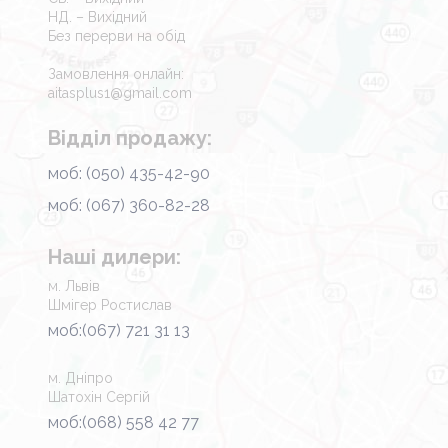
НД. – Вихідний
Без перерви на обід
Замовлення онлайн:
aitasplus1@gmail.com
Відділ продажу:
моб: (050) 435-42-90
моб: (067) 360-82-28
Наші дилери:
м. Львів
Шмігер Ростислав
моб:(067) 721 31 13
м. Дніпро
Шатохін Сергій
моб:(068) 558 42 77