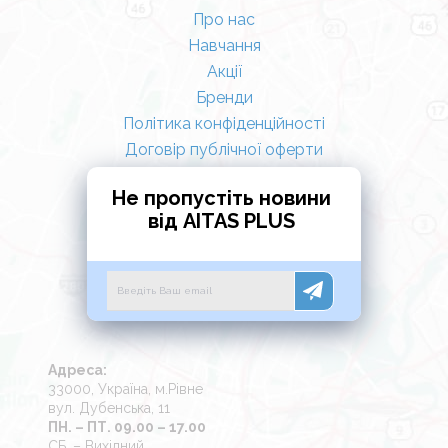
Склад:
Аніонні та неіоногенні ПАР (5–15%),
Про нас
віддушка, вода.
Навчання
Акції
Перевага:
Зручний літровий формат забезпечує
Бренди
тривале використання та легкість у зберіганні на
Політика конфіденційності
кухні.
Договір публічної оферти
Не пропустіть новини
від AITAS PLUS
Адреса:
33000, Україна, м.Рівне
вул. Дубенська, 11
ПН. – ПТ. 09.00 – 17.00
СБ. – Вихідний