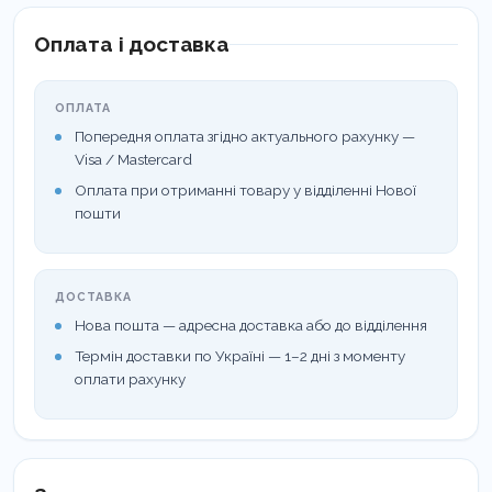
стороннього хімічного запаху.
Оплата і доставка
Дбайливий до шкіри:
Має нейтральний рівень
рН, не викликає подразнень чи сухості рук, що
ОПЛАТА
важливо при частому використанні.
Попередня оплата згідно актуального рахунку —
Visa / Mastercard
Економічність:
Завдяки концентрованому
Оплата при отриманні товару у відділенні Нової
складу одна пляшка засобу замінює кілька літрів
пошти
звичайного мийного засобу.
Сфера застосування:
ДОСТАВКА
Нова пошта — адресна доставка або до відділення
Термін доставки по Україні — 1–2 дні з моменту
Медицина:
Харчоблоки лікарень та санаторіїв.
оплати рахунку
Громадське харчування:
Кафе, ресторани,
їдальні.