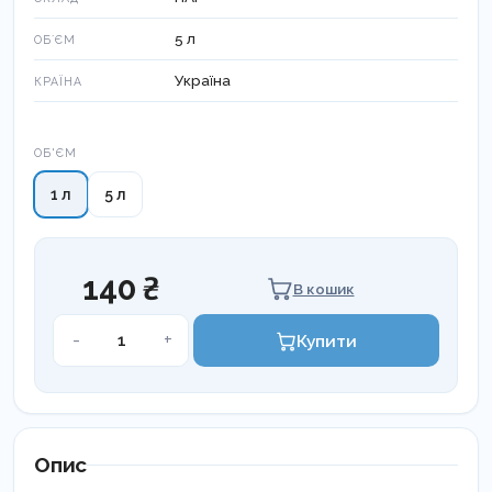
5 л
ОБʼЄМ
Україна
КРАЇНА
Об'єм
ОБ'ЄМ
1 л
5 л
140 ₴
В кошик
Білизна
-
+
Купити
посуд
кількість
Опис