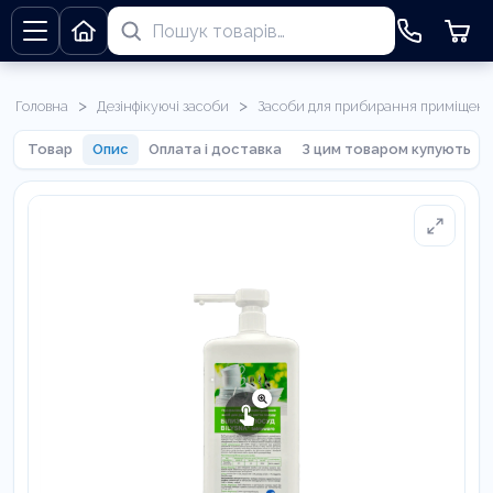
>
>
Головна
Дезінфікуючі засоби
Засоби для прибирання приміщень
Товар
Опис
Оплата і доставка
З цим товаром купують