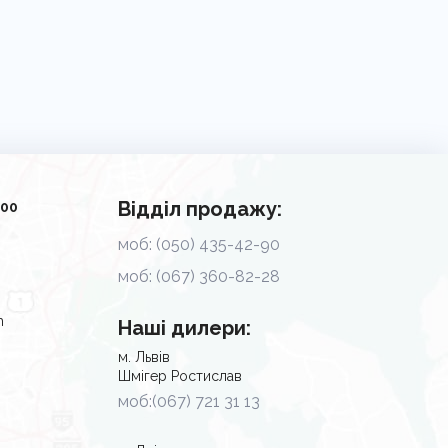
Відділ продажу:
.00
моб: (050) 435-42-90
моб: (067) 360-82-28
m
Наші дилери:
м. Львів
Шмігер Ростислав
моб:(067) 721 31 13