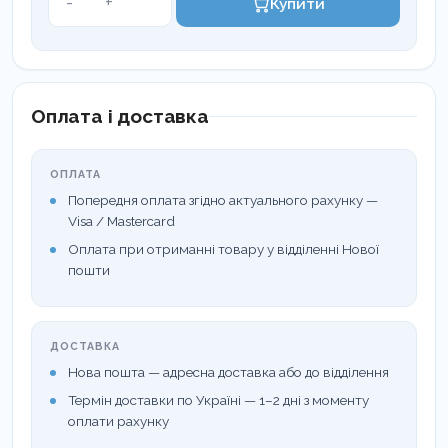
-
+
Купити
Goldman-
Fox
№7,
262510
кількість
Оплата і доставка
ОПЛАТА
Попередня оплата згідно актуального рахунку —
Visa / Mastercard
Оплата при отриманні товару у відділенні Нової
пошти
ДОСТАВКА
Нова пошта — адресна доставка або до відділення
Термін доставки по Україні — 1–2 дні з моменту
оплати рахунку