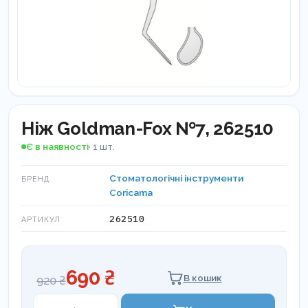
Ніж Goldman-Fox №7, 262510
Є в наявності
· 1 шт.
Стоматологічні інструменти
БРЕНД
Coricama
262510
АРТИКУЛ
690 ₴
В кошик
920 ₴
Ніж