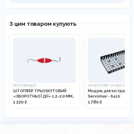
З цим товаром купують
РЕСТАВРАЦІЯ
АКСЕСУАРИ ТА ОБСЛУГО
ШТОПФЕР ТРЬОХКУТОВИЙ
Модуль для інструмент
«ЗВОРОТНЬОЇ ДІЇ» 1,2-2,0 ММ
Servomax - 6410
LM 351-381 XSI
1 220 ₴
1 780 ₴