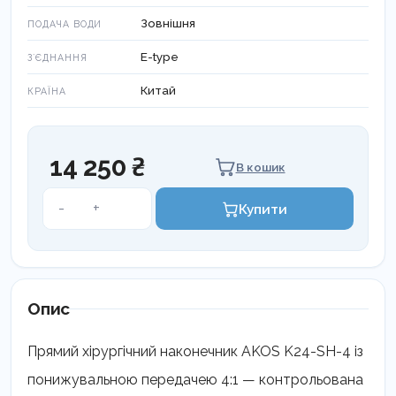
Зовнішня
ПОДАЧА ВОДИ
E-type
ЗʼЄДНАННЯ
Китай
КРАЇНА
14 250 ₴
В кошик
Наконечник
-
+
Купити
мікромоторний
прямий
4:1
для
хірургії
Опис
K24-
SH-
Прямий хірургічний наконечник AKOS K24-SH-4 із
4
понижувальною передачею 4:1 — контрольована
кількість