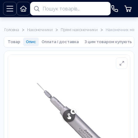
>
>
>
Головна
Наконечники
Прямі наконечники
Наконечник мікро
Товар
Опис
Оплата і доставка
З цим товаром купують