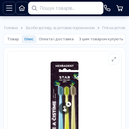
>
>
Головна
Засоби догляду за ротовою порожниною
Гігієна ротово
Товар
Опис
Оплата і доставка
З цим товаром купують