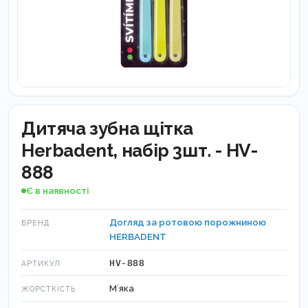
Дитяча зубна щітка
Herbadent, набір 3шт. - HV-
888
Є в наявності
Догляд за ротовою порожниною
БРЕНД
HERBADENT
HV-888
АРТИКУЛ
Мʼяка
ЖОРСТКІСТЬ