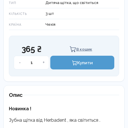
Дитяча щітка, що світиться
ТИП
3 шт
КІЛЬКІСТЬ
Чехія
КРАЇНА
365 ₴
В кошик
Дитяча
-
+
Купити
зубна
щітка
Herbadent,
набір
3шт.
Опис
кількість
Новинка !
Зубна щітка від Herbadent , яка світиться .