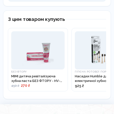
З цим товаром купують
БЕЗ ФТОРУ
ГІГІЄНА РОТОВОЇ ПОРОЖ
MIMI дитяча ревіталізуюча
Насадки Humble для
зубна паста БЕЗ ФТОРУ - HV-
електричної зубної щі
128
Philips, 4шт - ETH003-4
270 ₴
925 ₴
450 ₴