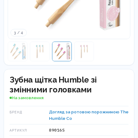
3 / 4
Зубна щітка Humble зі
змінними головками
На замовлення
Догляд за ротовою порожниною The
БРЕНД
Humble Co
89016S
АРТИКУЛ