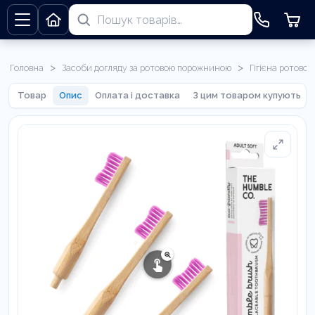
>
>
Головна
Засоби догляду за ротовою порожниною
Гігієна ротово
Товар
Опис
Оплата і доставка
З цим товаром купують