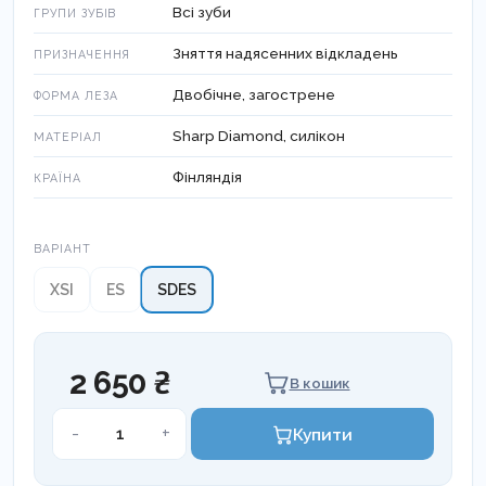
Всі зуби
ГРУПИ ЗУБІВ
Зняття надясенних відкладень
ПРИЗНАЧЕННЯ
Двобічне, загострене
ФОРМА ЛЕЗА
Sharp Diamond, силікон
МАТЕРІАЛ
Фінляндія
КРАЇНА
Варіант
ВАРІАНТ
XSI
ES
SDES
2 650 ₴
В кошик
Скейлер,
-
+
Купити
тип
H6-