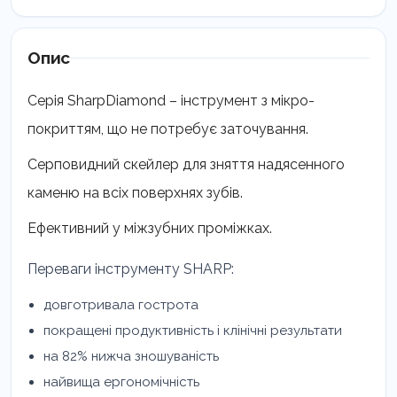
H7
Hygienist
LM
Опис
146-
147
Серія SharpDiamond – інструмент з мікро-
кількість
покриттям, що не потребує заточування.
Серповидний скейлер для зняття надясенного
каменю на всіх поверхнях зубів.
Ефективний у міжзубних проміжках.
Переваги інструменту SHARP:
довготривала гострота
покращені продуктивність і клінічні результати
на 82% нижча зношуваність
найвища ергономічність