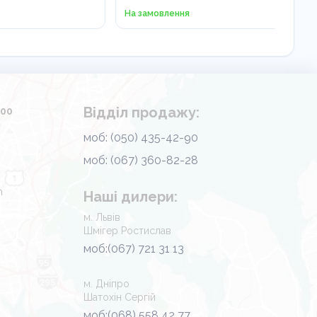
На замовлення
455
Відділ продажу:
.00
моб: (050) 435-42-90
моб: (067) 360-82-28
m
Наші дилери:
м. Львів
Шмігер Ростислав
моб:(067) 721 31 13
м. Дніпро
Шатохін Сергій
моб:(068) 558 42 77