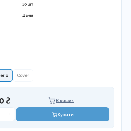
10 шт
Данія
erio
Cover
0 ₴
В кошик
+
Купити