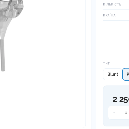
КІЛЬКІСТЬ
КРАЇНА
Тип
ТИП
Blunt
P
2 25
Насадки
-
для
Фотосан