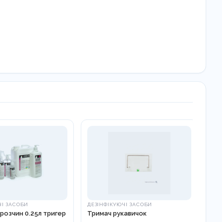
ЧІ ЗАСОБИ
ДЕЗІНФІКУЮЧІ ЗАСОБИ
ДЕЗ
озчин 0.25л тригер
Тримач рукавичок
Ди