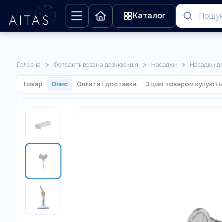
Каталог
>
>
>
Головна
Фотоактивована дезінфекція
Насадки
Насадки д
Товар
Опис
Оплата і доставка
З цим товаром купують