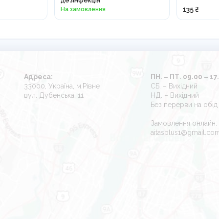
дезінфекція
На замовлення
135 ₴
Адреса:
ПН. – ПТ. 09.00 – 17
33000, Україна, м.Рівне
СБ. – Вихідний
вул. Дубенська, 11
НД. – Вихідний
Без перерви на обід
Замовлення онлайн:
aitasplus1@gmail.co