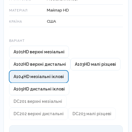
Майлар HD
МАТЕРІАЛ
США
КРАЇНА
Варіант
ВАРІАНТ
A101HD верхні мезіальні
A102HD верхні дистальні
A103HD малі різцеві
A104HD мезіальні іклові
A105HD дистальні іклові
DC201 верхні мезіальні
DC202 верхні дистальні
DC203 малі різцеві