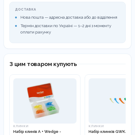
наявності контактного пункту між зубами і не
ДОСТАВКА
застосовуються для закриття повних діастем, де
Нова пошта — адресна доставка або до відділення
контакт відсутній.
Термін доставки по Україні — 1–2 дні з моменту
оплати рахунку
З цим товаром купують
КЛИНКИ
КЛИНКИ
Набір клинів A + Wedge -
Набір клинків GWK4 - 