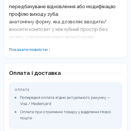
передбачуване відновлення або модифікацію
профілю виходу зуба;
анатомічну форму, яка дозволяє вводити/
вносити композит у міжзубний простір без
ризику утворення нависаючого краю;
майларову поверхню, що забезпечує гладкість і
Показати повністю ↓
правильне формування апроксимальної поверхні
композиту;
конструкцію, яка при введенні в ясенну борозну
Оплата і доставка
забезпечує надійну стабілізацію та повну
маргінальну герметичність, що дозволяє
використовувати їх без клинів при закритті
ОПЛАТА
невеликих проміжків із формуванням повного
Попередня оплата згідно актуального рахунку —
Visa / Mastercard
контактного пункту.
Оплата при отриманні товару у відділенні Нової
Матриці Bioclear Anterior HD призначені для
пошти
закриття великих «чорних трикутників» за