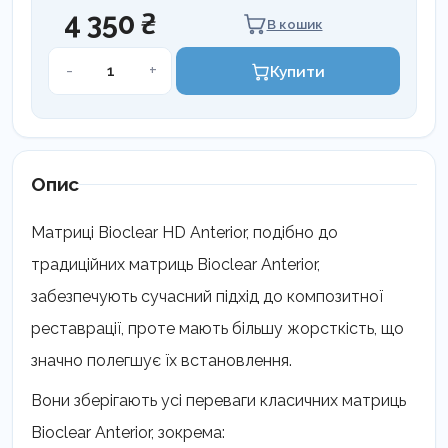
4 350 ₴
В кошик
Матриці
-
+
Купити
Bioclear
HD
кількість
Опис
Матриці Bioclear HD Anterior, подібно до
традиційних матриць Bioclear Anterior,
забезпечують сучасний підхід до композитної
реставрації, проте мають більшу жорсткість, що
значно полегшує їх встановлення.
Вони зберігають усі переваги класичних матриць
Bioclear Anterior, зокрема: