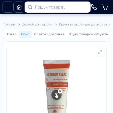
>
>
Головна
Дезінфікуючі засоби
Креми та засоби для догляду за ру
Товар
Опис
Оплата і доставка
З цим товаром купують