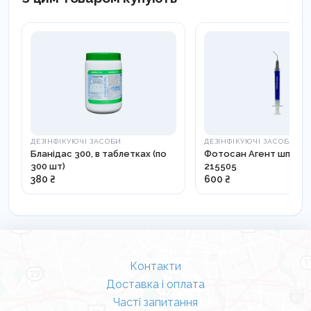
текстуру.
Гіпоалергенний.
Сфера застосування:
Медицина (для
персоналу), косметологія, побут (як SOS-засіб
для сухих рук/ліктів/п’ят).
ДЕЗІНФІКУЮЧІ ЗАСОБИ
ДЕЗІНФІКУЮЧІ ЗАСОБИ
Бланідас 300, в таблетках (по
Фотосан Агент шприц (1
300 шт)
215505
380 ₴
600 ₴
Контакти
Доставка і оплата
Часті запитання