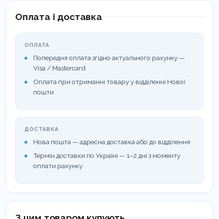
кісточок
, олія жожоба, екстракти звіробою та
Оплата і доставка
календули.
ОПЛАТА
Дія:
Попередня оплата згідно актуального рахунку —
Глибоко живить та зволожує, усуває сухість і
Visa / Mastercard
Оплата при отриманні товару у відділенні Нової
“стягнутість”.
пошти
Сприяє загоєнню дрібних тріщин та знімає
запалення.
ДОСТАВКА
Відновлює природний захисний бар’єр шкіри
Нова пошта — адресна доставка або до відділення
(гідроліпідну мантію).
Термін доставки по Україні — 1–2 дні з моменту
оплати рахунку
Переваги:
Має приємний розслаблюючий аромат.
Швидко поглинається, незважаючи на поживну
З цим товаром купують