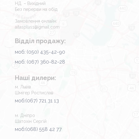
НД. – Вихідний
Без перерви на обід
Замовлення онлайн:
aitasplus1@gmail.com
Відділ продажу:
моб: (050) 435-42-90
моб: (067) 360-82-28
Наші дилери:
м. Львів
Шмігер Ростислав
моб:(067) 721 31 13
м. Дніпро
Шатохін Сергій
моб:(068) 558 42 77