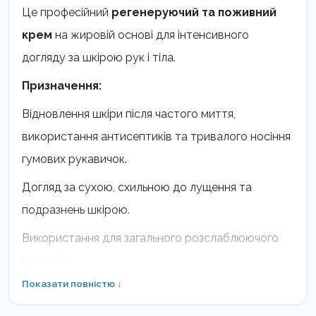
кількість
Це професійний
регенеруючий та поживний
крем
на жировій основі для інтенсивного
догляду за шкірою рук і тіла.
Призначення:
Відновлення шкіри після частого миття,
використання антисептиків та тривалого носіння
гумових рукавичок.
Догляд за сухою, схильною до лущення та
подразнень шкірою.
Використання для загального розслаблюючого
масажу.
Показати повністю ↓
Склад:
Багатий на натуральні компоненти
—
бджолиний віск, олія абрикосових