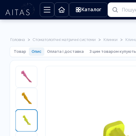
Каталог
>
>
>
Головна
Стоматологічні матричні системи
Клинки
Клинц
Товар
Опис
Оплата і доставка
З цим товаром купують