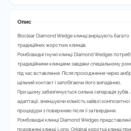
Опис
Bioclear Diamond Wedge клинці вирішують багато 
традиційних жорстких клинців.
Ромбовидні гнучкі клинці Diamond Wedges потребу
традиційними клинцями завдяки спеціальному ромб
під час вставлення. Після проходження через ам
щільний контакт і запобігаючи його випадінню.
При цьому забезпечується сильна сепарація зубів, 
адаптації, зменшуючи кількість зайвої композитно
процедури з поверхнею після її затвердіння.
Ромбовидні клинці Diamond Wedges представлені у 
подовжені клинці Long. Original коротші клинці при