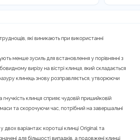
кількість
труднощів, які виникають при використанні
ють менше зусиль для встановлення у порівнянні з
овидному вирізу на вістрі клинця, який складається
бразуру клинець знову розправляється, утворюючи
а гнучкість клинця сприяє чудовій пришийковій
ї маси та скорочуючи час, потрібний на завершальні
двох варіантах: коротші клинці Original та
значені для більшості випадків, а подовжені клинці