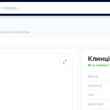
і пластикові Bioclear
Клинці
Є в наявнос
БРЕНД
АРТИКУЛ
ТИП
МАТЕРІАЛ