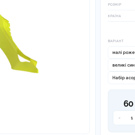
РОЗМІР
КРАЇНА
Варіант
ВАРІАНТ
малі роже
великі син
Набір асо
60
Клинці
-
пластиков
Bioclear