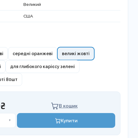
Великий
США
ві
середні оранжеві
великі жовті
і
для глибокого карієсу зелені
рті 80шт
 ₴
В кошик
+
Купити
і