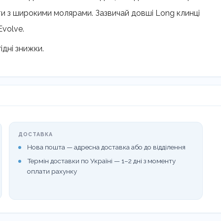
и з широкими молярами. Зазвичай довші Long клинці
volve.
ідні знижки.
ДОСТАВКА
Нова пошта — адресна доставка або до відділення
Термін доставки по Україні — 1–2 дні з моменту
оплати рахунку