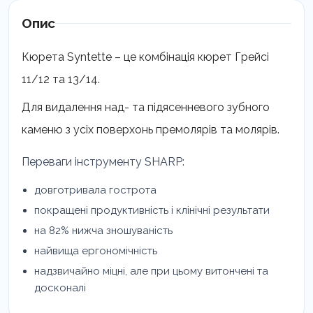
216
кількість
Опис
Кюрета Syntette – це комбінація кюрет Грейсі
11/12 та 13/14.
Для видалення над- та підясенневого зубного
каменю з усіх поверхонь премолярів та молярів.
Переваги інструменту SHARP:
довготривала гострота
покращені продуктивність і клінічні результати
на 82% нижча зношуваність
найвища ергономічність
надзвичайно міцні, але при цьому витончені та
досконалі