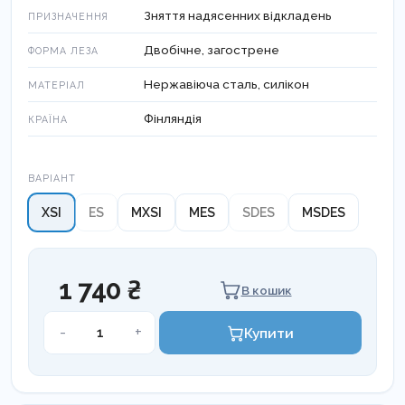
Зняття надясенних відкладень
ПРИЗНАЧЕННЯ
Двобічне, загострене
ФОРМА ЛЕЗА
Нержавіюча сталь, силікон
МАТЕРІАЛ
Фінляндія
КРАЇНА
Варіант
ВАРІАНТ
XSI
ES
MXSI
MES
SDES
MSDES
1 740 ₴
В кошик
Кюрета
-
+
Купити
Syntette
LM
215-