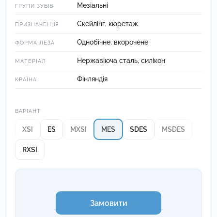
Мезіальні
ГРУПИ ЗУБІВ
Скейлінг, кюретаж
ПРИЗНАЧЕННЯ
Однобічне, вкорочене
ФОРМА ЛЕЗА
Нержавіюча сталь, силікон
МАТЕРІАЛ
Фінляндія
КРАЇНА
Варіант
ВАРІАНТ
XSI
ES
MXSI
MES
SDES
MSDES
RXSI
Замовити