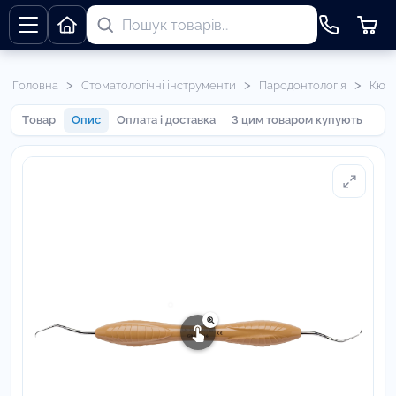
>
>
>
Головна
Стоматологічні інструменти
Пародонтологія
Кюре
Товар
Опис
Оплата і доставка
З цим товаром купують