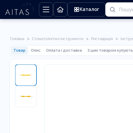
Каталог
>
>
>
Головна
Стоматологічні інструменти
Реставрація
Інстру
Товар
Опис
Оплата і доставка
З цим товаром купують