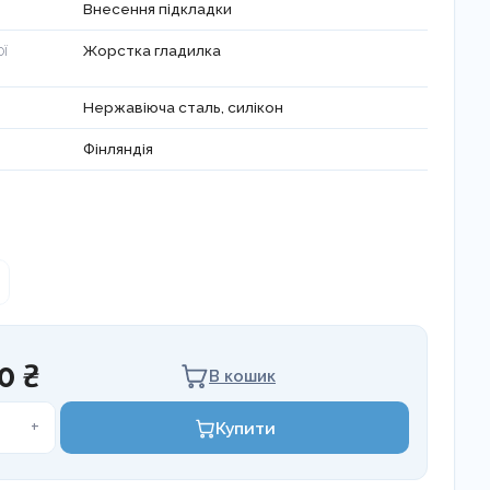
Внесення підкладки
Жорстка гладилка
ОЇ
Нержавіюча сталь, силікон
Фінляндія
0 ₴
В кошик
т
+
Купити
я