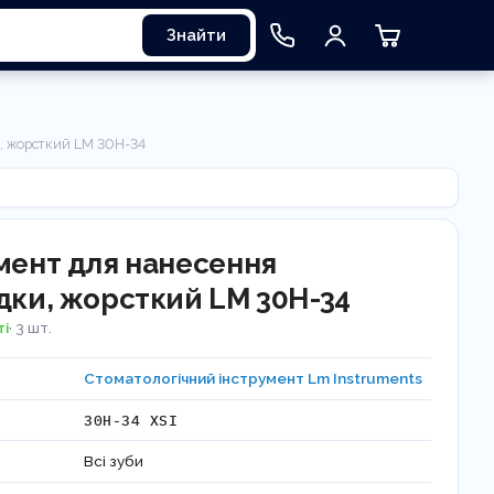
Знайти
и, жорсткий LM 30H-34
мент для нанесення
дки, жорсткий LM 30H-34
ті
· 3 шт.
Стоматологічний інструмент Lm Instruments
30H-34 XSI
Всі зуби