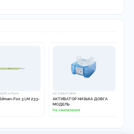
ВЕРСАЛЬНІ
АКТИВАТОРИ
ДЗЕ
dman-Fox 3 LM 233-
АКТИВАТОР НИЗЬКА ДОВГА
Руч
МОДЕЛЬ
ор
25-
На замовлення
1 5