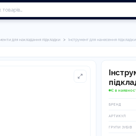
>
менти для накладання підкладки
Інструмент для нанесення підкладк
Інстру
підкла
Є в наявнос
БРЕНД
АРТИКУЛ
ГРУПИ ЗУБІВ