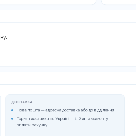
підкладки
жорстки
LM
30H-
34
ну.
кількість
ДОСТАВКА
Нова пошта — адресна доставка або до відділення
Термін доставки по Україні — 1–2 дні з моменту
оплати рахунку