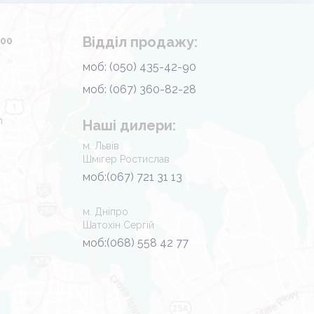
Відділ продажу:
.00
моб: (050) 435-42-90
моб: (067) 360-82-28
m
Наші дилери:
м. Львів
Шмігер Ростислав
моб:(067) 721 31 13
м. Дніпро
Шатохін Сергій
моб:(068) 558 42 77