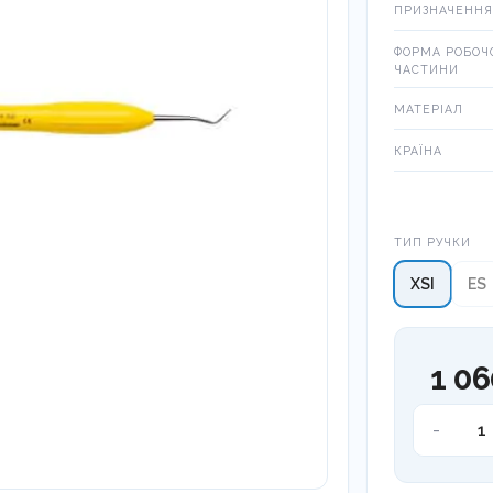
ПРИЗНАЧЕННЯ
ФОРМА РОБОЧ
ЧАСТИНИ
МАТЕРІАЛ
КРАЇНА
Тип ручки
ТИП РУЧКИ
XSI
ES
1 06
Інструмен
-
для
нанесенн