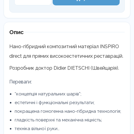
Direct,
Емаль,
шприц
3г
кількість
Опис
Нано-гібридний композитний матеріал INSPIRO
direct для прямих високоестетичних реставрацій.
Розробник доктор Didier DIETSCHI (Швейцарія).
Переваги:
“концепція натуральних шарів”;
естетичні і функціональні результати;
покращена гомогенна нано-гібридна технологія;
гладкість поверхні та механічна міцність;
техніка вільної руки…