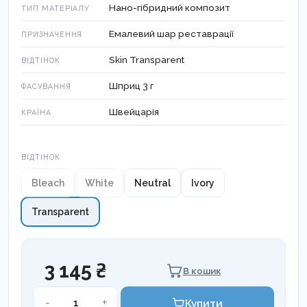
Нано-гібридний композит
ТИП МАТЕРІАЛУ
Емалевий шар реставрації
ПРИЗНАЧЕННЯ
Skin Transparent
ВІДТІНОК
Шприц 3 г
ФАСУВАННЯ
Швейцарія
КРАЇНА
Відтінок
ВІДТІНОК
Bleach
White
Neutral
Ivory
Transparent
3 145 ₴
В кошик
INSPIRO
-
+
Купити