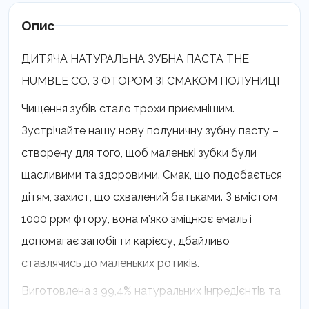
Хамбл
зі
Опис
смаком
полуниці
ДИТЯЧА НАТУРАЛЬНА ЗУБНА ПАСТА THE
з
HUMBLE CO. З ФТОРОМ ЗІ СМАКОМ ПОЛУНИЦІ
фтором
TP890011F
Чищення зубів стало трохи приємнішим.
кількість
Зустрічайте нашу нову полуничну зубну пасту –
створену для того, щоб маленькі зубки були
щасливими та здоровими. Смак, що подобається
дітям, захист, що схвалений батьками. З вмістом
1000 ррм фтору, вона м’яко зміцнює емаль і
допомагає запобігти карієсу, дбайливо
ставлячись до маленьких ротиків.
Виготовлена з 99,4% натуральних інгредієнтів та