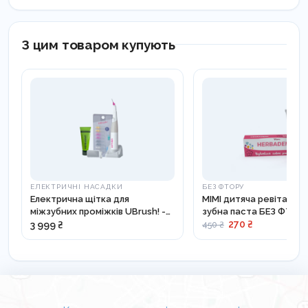
Об’єм: 75 мл
З цим товаром купують
ЕЛЕКТРИЧНІ НАСАДКИ
БЕЗ ФТОРУ
Електрична щітка для
MIMI дитяча ревіталізу
міжзубних проміжків UBrush! -
зубна паста БЕЗ ФТОРУ
HV-810
128
270 ₴
3 999 ₴
450 ₴