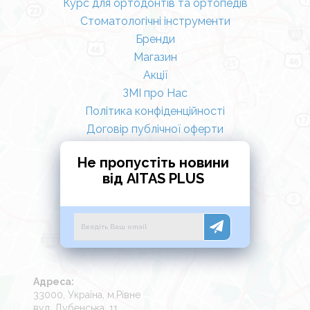
Курс для ортодонтів та ортопедів
Стоматологічні інструменти
Бренди
Магазин
Акції
ЗМІ про Нас
Політика конфіденційності
Договір публічної оферти
Не пропустіть новини
від AITAS PLUS
Адреса:
33000, Україна, м.Рівне
вул. Дубенська, 11