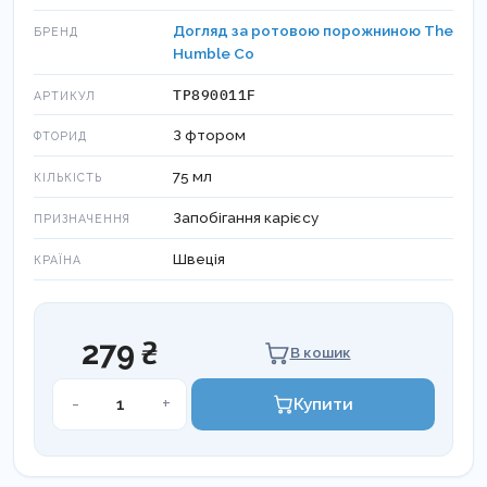
Догляд за ротовою порожниною The
БРЕНД
Humble Co
TP890011F
АРТИКУЛ
З фтором
ФТОРИД
75 мл
КІЛЬКІСТЬ
Запобігання карієсу
ПРИЗНАЧЕННЯ
Швеція
КРАЇНА
279 ₴
В кошик
Дитяча
-
+
Купити
зубна
паста
натуральна