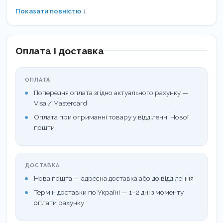
сертифікована COSMOS, це доказ того, що
Показати повністю ↓
ефективне може бути також ніжним.
СКЛАД: GLYCERIN, AQUA, HYDRATED SILICA,
Оплата і доставка
ERYTHRITOL, ALOE BARBADENSIS LEAF JUICE*,
XYLITOL, CELLULOSE GUM, HYDROXYAPATITE,
ОПЛАТА
AROMA, POTASSIUM CITRATE, DISODIUM
Попередня оплата згідно актуального рахунку —
COCOYL GLUTAMATE, LAURYL GLUCOSIDE,
Visa / Mastercard
Оплата при отриманні товару у відділенні Нової
SODIUM FLUORIDE, CITRIC ACID, SODIUM
пошти
BENZOATE, POTASSIUM SORBATE,
REBAUDIOSIDE A.
ДОСТАВКА
ДИТЯЧА ЗУБНА ПАСТА
Нова пошта — адресна доставка або до відділення
Вміст фтору: 1000 PPM
Термін доставки по Україні — 1–2 дні з моменту
оплати рахунку
RDA: не абразивна