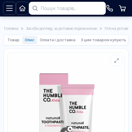
>
>
Головна
Засоби догляду за ротовою порожниною
Гігієна ротово
Товар
Опис
Оплата і доставка
З цим товаром купують